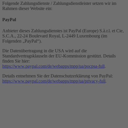
Folgende Zahlungsdienste / Zahlungsdienstleister setzen wir im
Rahmen dieser Website ein:
PayPal
Anbieter dieses Zahlungsdienstes ist PayPal (Europe) S.à.r.l. et Cie,
S.C.A., 22-24 Boulevard Royal, L-2449 Luxembourg (im
Folgenden „PayPal“).
Die Datenübertragung in die USA wird auf die
Standardvertragsklauseln der EU-Kommission gestützt. Details
finden Sie hier:
https://www.paypal.com/de/webapps/mpp/ua/pocpsa-full
.
Details entnehmen Sie der Datenschutzerklärung von PayPal:
https://www.paypal.com/de/webapps/mpp/ua/privacy-full
.