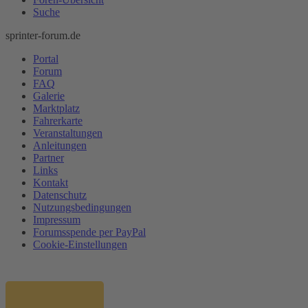
Suche
sprinter-forum.de
Portal
Forum
FAQ
Galerie
Marktplatz
Fahrerkarte
Veranstaltungen
Anleitungen
Partner
Links
Kontakt
Datenschutz
Nutzungsbedingungen
Impressum
Forumsspende per PayPal
Cookie-Einstellungen