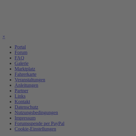
×
Portal
Forum
FAQ
Galerie
Marktplatz
Fahrerkarte
Veranstaltungen
Anleitungen
Partner
Links
Kontakt
Datenschutz
Nutzungsbedingungen
Impressum
Forumsspende per PayPal
Cookie-Einstellungen