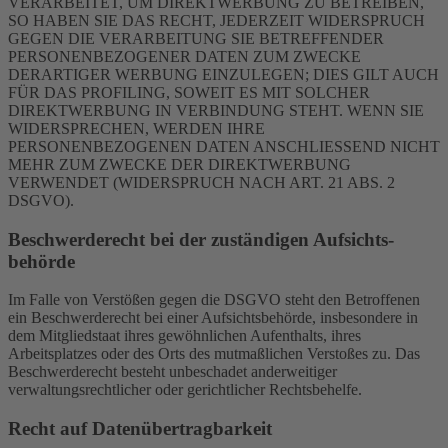
VERARBEITET, UM DIREKTWERBUNG ZU BETREIBEN,
SO HABEN SIE DAS RECHT, JEDERZEIT WIDERSPRUCH
GEGEN DIE VERARBEITUNG SIE BETREFFENDER
PERSONENBEZOGENER DATEN ZUM ZWECKE
DERARTIGER WERBUNG EINZULEGEN; DIES GILT AUCH
FÜR DAS PROFILING, SOWEIT ES MIT SOLCHER
DIREKTWERBUNG IN VERBINDUNG STEHT. WENN SIE
WIDERSPRECHEN, WERDEN IHRE
PERSONENBEZOGENEN DATEN ANSCHLIESSEND NICHT
MEHR ZUM ZWECKE DER DIREKTWERBUNG
VERWENDET (WIDERSPRUCH NACH ART. 21 ABS. 2
DSGVO).
Beschwerde­recht bei der zuständigen Aufsichts­
behörde
Im Falle von Verstößen gegen die DSGVO steht den Betroffenen
ein Beschwerderecht bei einer Aufsichtsbehörde, insbesondere in
dem Mitgliedstaat ihres gewöhnlichen Aufenthalts, ihres
Arbeitsplatzes oder des Orts des mutmaßlichen Verstoßes zu. Das
Beschwerderecht besteht unbeschadet anderweitiger
verwaltungsrechtlicher oder gerichtlicher Rechtsbehelfe.
Recht auf Daten­übertrag­barkeit