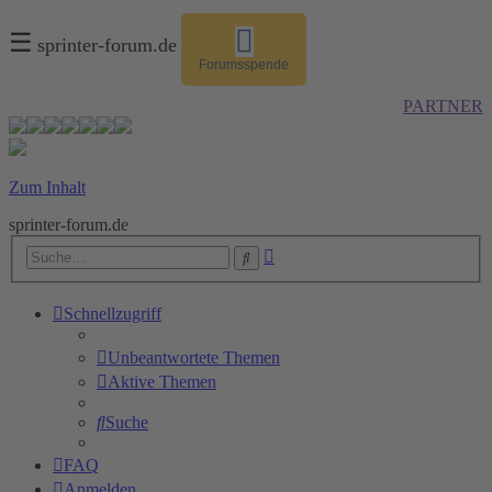
☰
sprinter-forum.de
Forumsspende
PARTNER
Zum Inhalt
sprinter-forum.de
Erweiterte
Suche
Suche
Schnellzugriff
Unbeantwortete Themen
Aktive Themen
Suche
FAQ
Anmelden