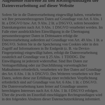
Allgemeine Hinweise zu den Rechtsgrundlagen der
Datenverarbeitung auf dieser Website
Sofern Sie in die Datenverarbeitung eingewilligt haben, verarbeiten
wir Ihre personenbezogenen Daten auf Grundlage von Art. 6 Abs. 1
lit. a DSGVO bzw. Art. 9 Abs. 2 lit. a DSGVO, sofern besondere
Datenkategorien nach Art. 9 Abs. 1 DSGVO verarbeitet werden. Im
Falle einer ausdrücklichen Einwilligung in die Übertragung
personenbezogener Daten in Drittstaaten erfolgt die
Datenverarbeitung außerdem auf Grundlage von Art. 49 Abs. 1 lit. a
DSGVO. Sofern Sie in die Speicherung von Cookies oder in den
Zugriff auf Informationen in Ihr Endgerät (z. B. via Device-
Fingerprinting) eingewilligt haben, erfolgt die Datenverarbeitung
zusätzlich auf Grundlage von § 25 Abs. 1 TDDDG. Die
Einwilligung ist jederzeit widerrufbar. Sind Ihre Daten zur
Vertragserfüllung oder zur Durchführung vorvertraglicher
Maßnahmen erforderlich, verarbeiten wir Ihre Daten auf Grundlage
des Art. 6 Abs. 1 lit. b DSGVO. Des Weiteren verarbeiten wir Ihre
Daten, sofern diese zur Erfüllung einer rechtlichen Verpflichtung
erforderlich sind auf Grundlage von Art. 6 Abs. 1 lit. c DSGVO.
Die Datenverarbeitung kann ferner auf Grundlage unseres
berechtigten Interesses nach Art. 6 Abs. 1 lit. f DSGVO erfolgen.
Über die jeweils im Einzelfall einschlägigen Rechtsgrundlagen wird
in den folgenden Absätzen dieser Datenschutzerklärung informiert.