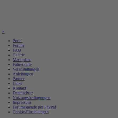
×
Portal
Forum
FAQ
Galerie
Marktplatz
Fahrerkarte
Veranstaltungen
Anleitungen
Partner
Links
Kontakt
Datenschutz
Nutzungsbedingungen
Impressum
Forumsspende per PayPal
Cookie-Einstellungen