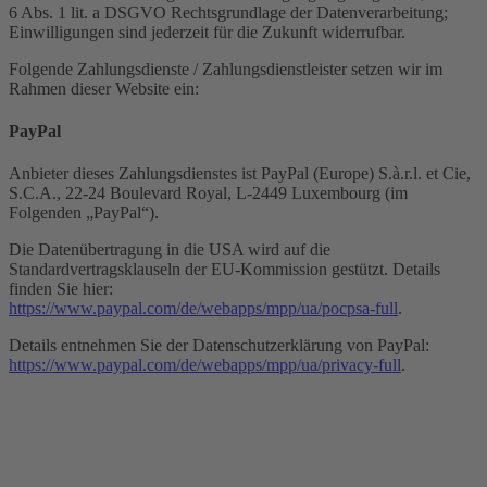
6 Abs. 1 lit. a DSGVO Rechtsgrundlage der Datenverarbeitung;
Einwilligungen sind jederzeit für die Zukunft widerrufbar.
Folgende Zahlungsdienste / Zahlungsdienstleister setzen wir im
Rahmen dieser Website ein:
PayPal
Anbieter dieses Zahlungsdienstes ist PayPal (Europe) S.à.r.l. et Cie,
S.C.A., 22-24 Boulevard Royal, L-2449 Luxembourg (im
Folgenden „PayPal“).
Die Datenübertragung in die USA wird auf die
Standardvertragsklauseln der EU-Kommission gestützt. Details
finden Sie hier:
https://www.paypal.com/de/webapps/mpp/ua/pocpsa-full
.
Details entnehmen Sie der Datenschutzerklärung von PayPal:
https://www.paypal.com/de/webapps/mpp/ua/privacy-full
.