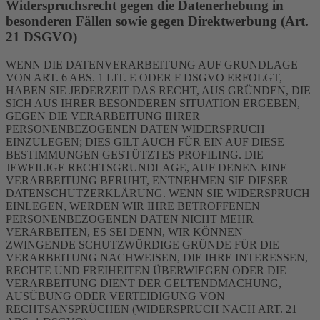
Widerspruchsrecht gegen die Datenerhebung in
besonderen Fällen sowie gegen Direktwerbung (Art.
21 DSGVO)
WENN DIE DATENVERARBEITUNG AUF GRUNDLAGE
VON ART. 6 ABS. 1 LIT. E ODER F DSGVO ERFOLGT,
HABEN SIE JEDERZEIT DAS RECHT, AUS GRÜNDEN, DIE
SICH AUS IHRER BESONDEREN SITUATION ERGEBEN,
GEGEN DIE VERARBEITUNG IHRER
PERSONENBEZOGENEN DATEN WIDERSPRUCH
EINZULEGEN; DIES GILT AUCH FÜR EIN AUF DIESE
BESTIMMUNGEN GESTÜTZTES PROFILING. DIE
JEWEILIGE RECHTSGRUNDLAGE, AUF DENEN EINE
VERARBEITUNG BERUHT, ENTNEHMEN SIE DIESER
DATENSCHUTZERKLÄRUNG. WENN SIE WIDERSPRUCH
EINLEGEN, WERDEN WIR IHRE BETROFFENEN
PERSONENBEZOGENEN DATEN NICHT MEHR
VERARBEITEN, ES SEI DENN, WIR KÖNNEN
ZWINGENDE SCHUTZWÜRDIGE GRÜNDE FÜR DIE
VERARBEITUNG NACHWEISEN, DIE IHRE INTERESSEN,
RECHTE UND FREIHEITEN ÜBERWIEGEN ODER DIE
VERARBEITUNG DIENT DER GELTENDMACHUNG,
AUSÜBUNG ODER VERTEIDIGUNG VON
RECHTSANSPRÜCHEN (WIDERSPRUCH NACH ART. 21