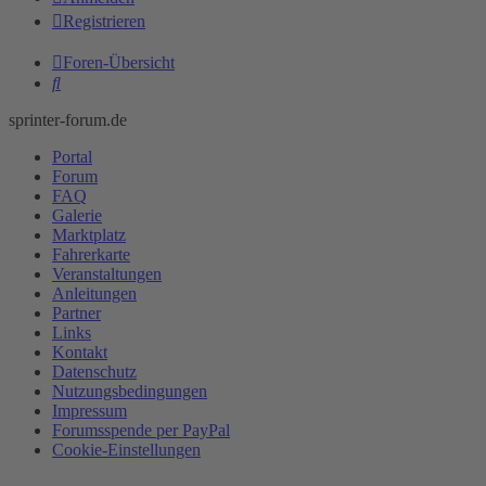
Registrieren
Foren-Übersicht
Suche
sprinter-forum.de
Portal
Forum
FAQ
Galerie
Marktplatz
Fahrerkarte
Veranstaltungen
Anleitungen
Partner
Links
Kontakt
Datenschutz
Nutzungsbedingungen
Impressum
Forumsspende per PayPal
Cookie-Einstellungen