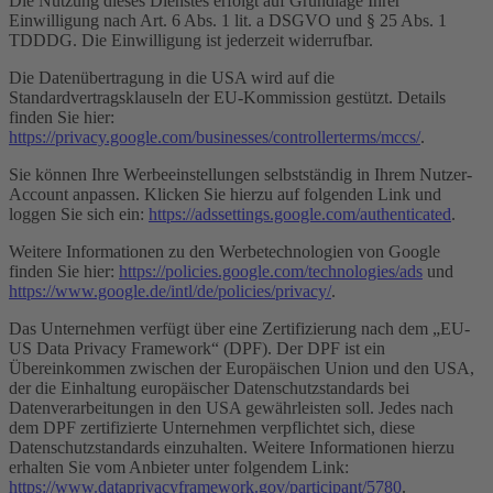
Die Nutzung dieses Dienstes erfolgt auf Grundlage Ihrer
Einwilligung nach Art. 6 Abs. 1 lit. a DSGVO und § 25 Abs. 1
TDDDG. Die Einwilligung ist jederzeit widerrufbar.
Die Datenübertragung in die USA wird auf die
Standardvertragsklauseln der EU-Kommission gestützt. Details
finden Sie hier:
https://privacy.google.com/businesses/controllerterms/mccs/
.
Sie können Ihre Werbeeinstellungen selbstständig in Ihrem Nutzer-
Account anpassen. Klicken Sie hierzu auf folgenden Link und
loggen Sie sich ein:
https://adssettings.google.com/authenticated
.
Weitere Informationen zu den Werbetechnologien von Google
finden Sie hier:
https://policies.google.com/technologies/ads
und
https://www.google.de/intl/de/policies/privacy/
.
Das Unternehmen verfügt über eine Zertifizierung nach dem „EU-
US Data Privacy Framework“ (DPF). Der DPF ist ein
Übereinkommen zwischen der Europäischen Union und den USA,
der die Einhaltung europäischer Datenschutzstandards bei
Datenverarbeitungen in den USA gewährleisten soll. Jedes nach
dem DPF zertifizierte Unternehmen verpflichtet sich, diese
Datenschutzstandards einzuhalten. Weitere Informationen hierzu
erhalten Sie vom Anbieter unter folgendem Link:
https://www.dataprivacyframework.gov/participant/5780
.