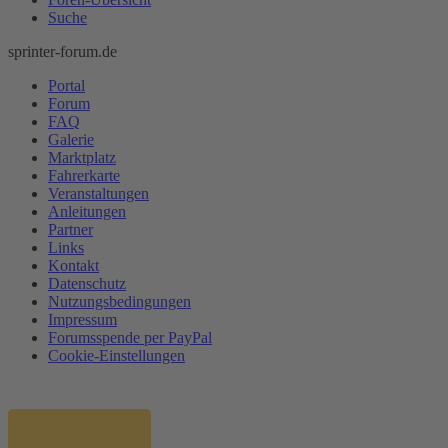
Suche
sprinter-forum.de
Portal
Forum
FAQ
Galerie
Marktplatz
Fahrerkarte
Veranstaltungen
Anleitungen
Partner
Links
Kontakt
Datenschutz
Nutzungsbedingungen
Impressum
Forumsspende per PayPal
Cookie-Einstellungen