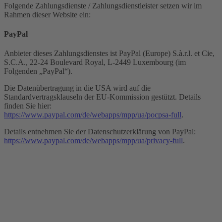
Folgende Zahlungsdienste / Zahlungsdienstleister setzen wir im
Rahmen dieser Website ein:
PayPal
Anbieter dieses Zahlungsdienstes ist PayPal (Europe) S.à.r.l. et Cie,
S.C.A., 22-24 Boulevard Royal, L-2449 Luxembourg (im
Folgenden „PayPal“).
Die Datenübertragung in die USA wird auf die
Standardvertragsklauseln der EU-Kommission gestützt. Details
finden Sie hier:
https://www.paypal.com/de/webapps/mpp/ua/pocpsa-full
.
Details entnehmen Sie der Datenschutzerklärung von PayPal:
https://www.paypal.com/de/webapps/mpp/ua/privacy-full
.