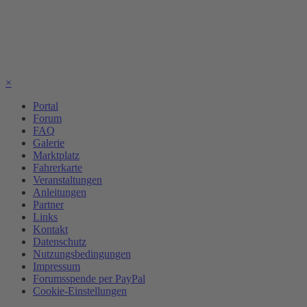
×
Portal
Forum
FAQ
Galerie
Marktplatz
Fahrerkarte
Veranstaltungen
Anleitungen
Partner
Links
Kontakt
Datenschutz
Nutzungsbedingungen
Impressum
Forumsspende per PayPal
Cookie-Einstellungen