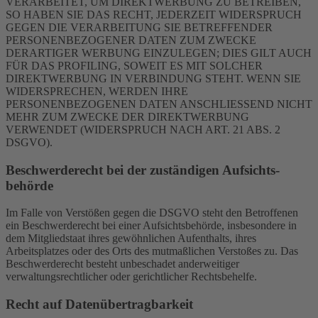
VERARBEITET, UM DIREKTWERBUNG ZU BETREIBEN,
SO HABEN SIE DAS RECHT, JEDERZEIT WIDERSPRUCH
GEGEN DIE VERARBEITUNG SIE BETREFFENDER
PERSONENBEZOGENER DATEN ZUM ZWECKE
DERARTIGER WERBUNG EINZULEGEN; DIES GILT AUCH
FÜR DAS PROFILING, SOWEIT ES MIT SOLCHER
DIREKTWERBUNG IN VERBINDUNG STEHT. WENN SIE
WIDERSPRECHEN, WERDEN IHRE
PERSONENBEZOGENEN DATEN ANSCHLIESSEND NICHT
MEHR ZUM ZWECKE DER DIREKTWERBUNG
VERWENDET (WIDERSPRUCH NACH ART. 21 ABS. 2
DSGVO).
Beschwerde­recht bei der zuständigen Aufsichts­
behörde
Im Falle von Verstößen gegen die DSGVO steht den Betroffenen
ein Beschwerderecht bei einer Aufsichtsbehörde, insbesondere in
dem Mitgliedstaat ihres gewöhnlichen Aufenthalts, ihres
Arbeitsplatzes oder des Orts des mutmaßlichen Verstoßes zu. Das
Beschwerderecht besteht unbeschadet anderweitiger
verwaltungsrechtlicher oder gerichtlicher Rechtsbehelfe.
Recht auf Daten­übertrag­barkeit