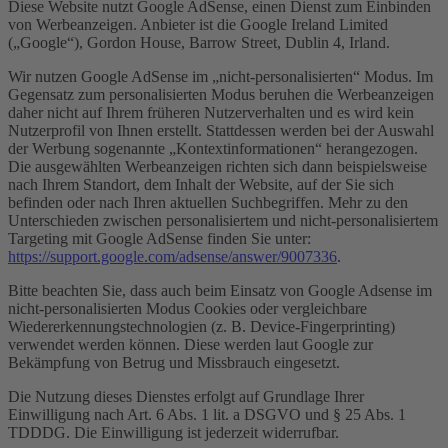
Diese Website nutzt Google AdSense, einen Dienst zum Einbinden
von Werbeanzeigen. Anbieter ist die Google Ireland Limited
(„Google“), Gordon House, Barrow Street, Dublin 4, Irland.
Wir nutzen Google AdSense im „nicht-personalisierten“ Modus. Im
Gegensatz zum personalisierten Modus beruhen die Werbeanzeigen
daher nicht auf Ihrem früheren Nutzerverhalten und es wird kein
Nutzerprofil von Ihnen erstellt. Stattdessen werden bei der Auswahl
der Werbung sogenannte „Kontextinformationen“ herangezogen.
Die ausgewählten Werbeanzeigen richten sich dann beispielsweise
nach Ihrem Standort, dem Inhalt der Website, auf der Sie sich
befinden oder nach Ihren aktuellen Suchbegriffen. Mehr zu den
Unterschieden zwischen personalisiertem und nicht-personalisiertem
Targeting mit Google AdSense finden Sie unter:
https://support.google.com/adsense/answer/9007336
.
Bitte beachten Sie, dass auch beim Einsatz von Google Adsense im
nicht-personalisierten Modus Cookies oder vergleichbare
Wiedererkennungstechnologien (z. B. Device-Fingerprinting)
verwendet werden können. Diese werden laut Google zur
Bekämpfung von Betrug und Missbrauch eingesetzt.
Die Nutzung dieses Dienstes erfolgt auf Grundlage Ihrer
Einwilligung nach Art. 6 Abs. 1 lit. a DSGVO und § 25 Abs. 1
TDDDG. Die Einwilligung ist jederzeit widerrufbar.