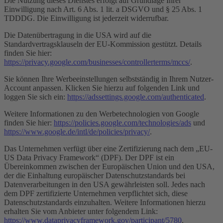
Die Nutzung dieses Dienstes erfolgt auf Grundlage Ihrer
Einwilligung nach Art. 6 Abs. 1 lit. a DSGVO und § 25 Abs. 1
TDDDG. Die Einwilligung ist jederzeit widerrufbar.
Die Datenübertragung in die USA wird auf die
Standardvertragsklauseln der EU-Kommission gestützt. Details
finden Sie hier:
https://privacy.google.com/businesses/controllerterms/mccs/
.
Sie können Ihre Werbeeinstellungen selbstständig in Ihrem Nutzer-
Account anpassen. Klicken Sie hierzu auf folgenden Link und
loggen Sie sich ein:
https://adssettings.google.com/authenticated
.
Weitere Informationen zu den Werbetechnologien von Google
finden Sie hier:
https://policies.google.com/technologies/ads
und
https://www.google.de/intl/de/policies/privacy/
.
Das Unternehmen verfügt über eine Zertifizierung nach dem „EU-
US Data Privacy Framework“ (DPF). Der DPF ist ein
Übereinkommen zwischen der Europäischen Union und den USA,
der die Einhaltung europäischer Datenschutzstandards bei
Datenverarbeitungen in den USA gewährleisten soll. Jedes nach
dem DPF zertifizierte Unternehmen verpflichtet sich, diese
Datenschutzstandards einzuhalten. Weitere Informationen hierzu
erhalten Sie vom Anbieter unter folgendem Link:
https://www.dataprivacyframework.gov/participant/5780
.