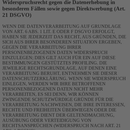
Widerspruchsrecht gegen die Datenerhebung in
besonderen Fällen sowie gegen Direktwerbung (Art.
21 DSGVO)
WENN DIE DATENVERARBEITUNG AUF GRUNDLAGE
VON ART. 6 ABS. 1 LIT. E ODER F DSGVO ERFOLGT,
HABEN SIE JEDERZEIT DAS RECHT, AUS GRÜNDEN, DIE
SICH AUS IHRER BESONDEREN SITUATION ERGEBEN,
GEGEN DIE VERARBEITUNG IHRER
PERSONENBEZOGENEN DATEN WIDERSPRUCH
EINZULEGEN; DIES GILT AUCH FÜR EIN AUF DIESE
BESTIMMUNGEN GESTÜTZTES PROFILING. DIE
JEWEILIGE RECHTSGRUNDLAGE, AUF DENEN EINE
VERARBEITUNG BERUHT, ENTNEHMEN SIE DIESER
DATENSCHUTZERKLÄRUNG. WENN SIE WIDERSPRUCH
EINLEGEN, WERDEN WIR IHRE BETROFFENEN
PERSONENBEZOGENEN DATEN NICHT MEHR
VERARBEITEN, ES SEI DENN, WIR KÖNNEN
ZWINGENDE SCHUTZWÜRDIGE GRÜNDE FÜR DIE
VERARBEITUNG NACHWEISEN, DIE IHRE INTERESSEN,
RECHTE UND FREIHEITEN ÜBERWIEGEN ODER DIE
VERARBEITUNG DIENT DER GELTENDMACHUNG,
AUSÜBUNG ODER VERTEIDIGUNG VON
RECHTSANSPRÜCHEN (WIDERSPRUCH NACH ART. 21