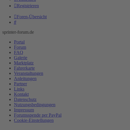
Registrieren
Foren-Übersicht
Suche
sprinter-forum.de
Portal
Forum
FAQ
Galerie
Marktplatz
Fahrerkarte
Veranstaltungen
Anleitungen
Partner
Links
Kontakt
Datenschutz
Nutzungsbedingungen
Impressum
Forumsspende per PayPal
Cookie-Einstellungen