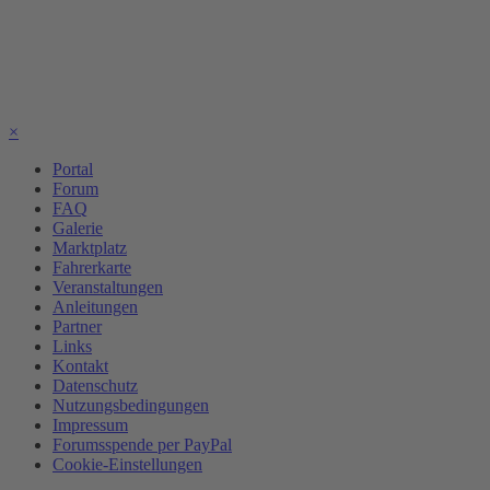
×
Portal
Forum
FAQ
Galerie
Marktplatz
Fahrerkarte
Veranstaltungen
Anleitungen
Partner
Links
Kontakt
Datenschutz
Nutzungsbedingungen
Impressum
Forumsspende per PayPal
Cookie-Einstellungen