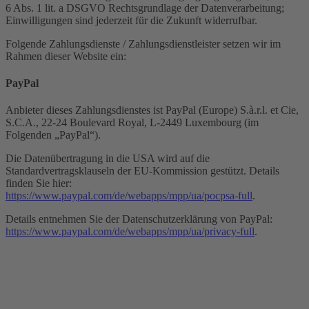
6 Abs. 1 lit. a DSGVO Rechtsgrundlage der Datenverarbeitung;
Einwilligungen sind jederzeit für die Zukunft widerrufbar.
Folgende Zahlungsdienste / Zahlungsdienstleister setzen wir im
Rahmen dieser Website ein:
PayPal
Anbieter dieses Zahlungsdienstes ist PayPal (Europe) S.à.r.l. et Cie,
S.C.A., 22-24 Boulevard Royal, L-2449 Luxembourg (im
Folgenden „PayPal“).
Die Datenübertragung in die USA wird auf die
Standardvertragsklauseln der EU-Kommission gestützt. Details
finden Sie hier:
https://www.paypal.com/de/webapps/mpp/ua/pocpsa-full
.
Details entnehmen Sie der Datenschutzerklärung von PayPal:
https://www.paypal.com/de/webapps/mpp/ua/privacy-full
.