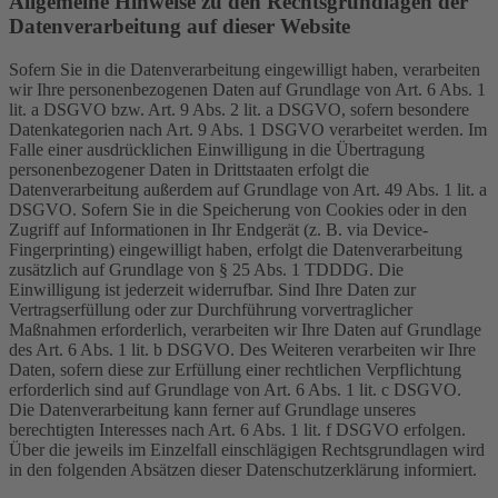
Allgemeine Hinweise zu den Rechtsgrundlagen der
Datenverarbeitung auf dieser Website
Sofern Sie in die Datenverarbeitung eingewilligt haben, verarbeiten
wir Ihre personenbezogenen Daten auf Grundlage von Art. 6 Abs. 1
lit. a DSGVO bzw. Art. 9 Abs. 2 lit. a DSGVO, sofern besondere
Datenkategorien nach Art. 9 Abs. 1 DSGVO verarbeitet werden. Im
Falle einer ausdrücklichen Einwilligung in die Übertragung
personenbezogener Daten in Drittstaaten erfolgt die
Datenverarbeitung außerdem auf Grundlage von Art. 49 Abs. 1 lit. a
DSGVO. Sofern Sie in die Speicherung von Cookies oder in den
Zugriff auf Informationen in Ihr Endgerät (z. B. via Device-
Fingerprinting) eingewilligt haben, erfolgt die Datenverarbeitung
zusätzlich auf Grundlage von § 25 Abs. 1 TDDDG. Die
Einwilligung ist jederzeit widerrufbar. Sind Ihre Daten zur
Vertragserfüllung oder zur Durchführung vorvertraglicher
Maßnahmen erforderlich, verarbeiten wir Ihre Daten auf Grundlage
des Art. 6 Abs. 1 lit. b DSGVO. Des Weiteren verarbeiten wir Ihre
Daten, sofern diese zur Erfüllung einer rechtlichen Verpflichtung
erforderlich sind auf Grundlage von Art. 6 Abs. 1 lit. c DSGVO.
Die Datenverarbeitung kann ferner auf Grundlage unseres
berechtigten Interesses nach Art. 6 Abs. 1 lit. f DSGVO erfolgen.
Über die jeweils im Einzelfall einschlägigen Rechtsgrundlagen wird
in den folgenden Absätzen dieser Datenschutzerklärung informiert.