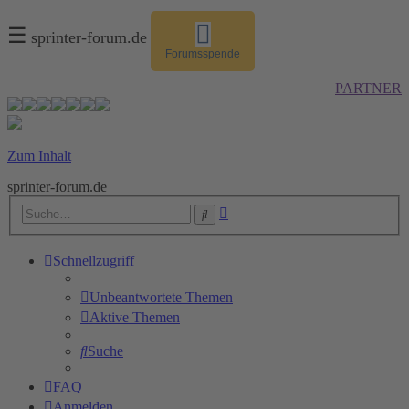
☰
sprinter-forum.de
Forumsspende
PARTNER
Zum Inhalt
sprinter-forum.de
Erweiterte
Suche
Suche
Schnellzugriff
Unbeantwortete Themen
Aktive Themen
Suche
FAQ
Anmelden