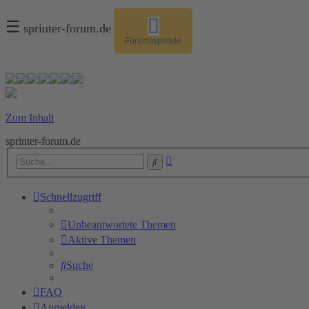
☰
sprinter-forum.de
Forumsspende
Zum Inhalt
sprinter-forum.de
Erweiterte
Suche
Suche
Schnellzugriff
Unbeantwortete Themen
Aktive Themen
Suche
FAQ
Anmelden