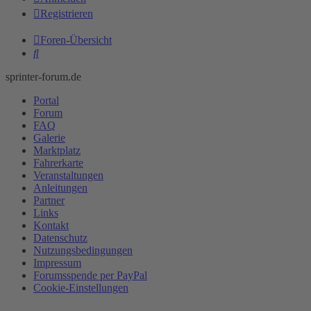
Registrieren
Foren-Übersicht
Suche
sprinter-forum.de
Portal
Forum
FAQ
Galerie
Marktplatz
Fahrerkarte
Veranstaltungen
Anleitungen
Partner
Links
Kontakt
Datenschutz
Nutzungsbedingungen
Impressum
Forumsspende per PayPal
Cookie-Einstellungen