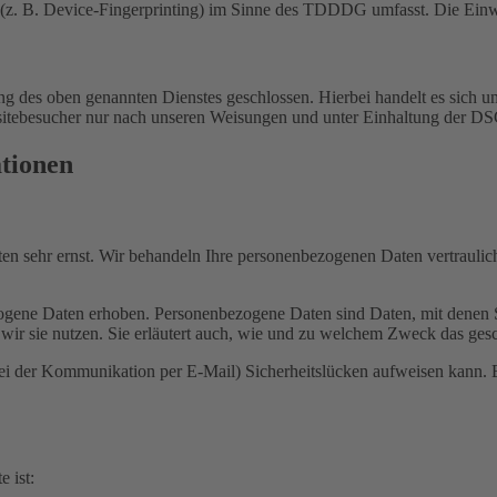
(z. B. Device-Fingerprinting) im Sinne des TDDDG umfasst. Die Einwill
 des oben genannten Dienstes geschlossen. Hierbei handelt es sich um
bsitebesucher nur nach unseren Weisungen und unter Einhaltung der D
ationen
ten sehr ernst. Wir behandeln Ihre personenbezogenen Daten vertrauli
ene Daten erhoben. Personenbezogene Daten sind Daten, mit denen Sie
wir sie nutzen. Sie erläutert auch, wie und zu welchem Zweck das gesc
bei der Kommunikation per E-Mail) Sicherheitslücken aufweisen kann. E
e ist: