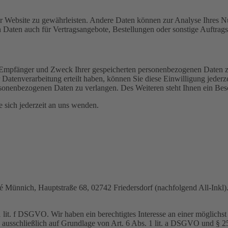
 der Website zu gewährleisten. Andere Daten können zur Analyse Ihres 
Daten auch für Vertragsangebote, Bestellungen oder sonstige Auftragsa
t, Empfänger und Zweck Ihrer gespeicherten personenbezogenen Daten z
Datenverarbeitung erteilt haben, können Sie diese Einwilligung jederz
sonenbezogenen Daten zu verlangen. Des Weiteren steht Ihnen ein Besc
sich jederzeit an uns wenden.
nnich, Hauptstraße 68, 02742 Friedersdorf (nachfolgend All-Inkl). 
lit. f DSGVO. Wir haben ein berechtigtes Interesse an einer möglichst 
ng ausschließlich auf Grundlage von Art. 6 Abs. 1 lit. a DSGVO und §