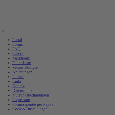
×
Portal
Forum
FAQ
Galerie
Marktplatz
Fahrerkarte
Veranstaltungen
Anleitungen
Partner
Links
Kontakt
Datenschutz
Nutzungsbedingungen
Impressum
Forumsspende per PayPal
Cookie-Einstellungen