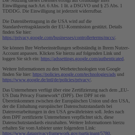
Die Nutzung dieses Dienstes erfolgt auf Grundlage Ihrer
Einwilligung nach Art. 6 Abs. 1 lit. a DSGVO und § 25 Abs. 1
TDDDG. Die Einwilligung ist jederzeit widerrufbar.
Die Datenübertragung in die USA wird auf die
Standardvertragsklauseln der EU-Kommission gestützt. Details
finden Sie hier:
https://privacy.google.com/businesses/controllerterms/mccs/
.
Sie können Ihre Werbeeinstellungen selbstständig in Ihrem Nutzer-
Account anpassen. Klicken Sie hierzu auf folgenden Link und
loggen Sie sich ein:
https://adssettings.google.com/authenticated
.
Weitere Informationen zu den Werbetechnologien von Google
finden Sie hier:
https://policies.google.com/technologies/ads
und
https://www.google.de/intl/de/policies/privacy/
.
Das Unternehmen verfügt über eine Zertifizierung nach dem „EU-
US Data Privacy Framework“ (DPF). Der DPF ist ein
Übereinkommen zwischen der Europäischen Union und den USA,
der die Einhaltung europäischer Datenschutzstandards bei
Datenverarbeitungen in den USA gewährleisten soll. Jedes nach
dem DPF zertifizierte Unternehmen verpflichtet sich, diese
Datenschutzstandards einzuhalten. Weitere Informationen hierzu
erhalten Sie vom Anbieter unter folgendem Link:
https://www.dataprivacyframework.gov/participant/5780
.