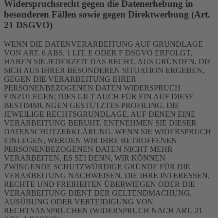
Widerspruchsrecht gegen die Datenerhebung in
besonderen Fällen sowie gegen Direktwerbung (Art.
21 DSGVO)
WENN DIE DATENVERARBEITUNG AUF GRUNDLAGE
VON ART. 6 ABS. 1 LIT. E ODER F DSGVO ERFOLGT,
HABEN SIE JEDERZEIT DAS RECHT, AUS GRÜNDEN, DIE
SICH AUS IHRER BESONDEREN SITUATION ERGEBEN,
GEGEN DIE VERARBEITUNG IHRER
PERSONENBEZOGENEN DATEN WIDERSPRUCH
EINZULEGEN; DIES GILT AUCH FÜR EIN AUF DIESE
BESTIMMUNGEN GESTÜTZTES PROFILING. DIE
JEWEILIGE RECHTSGRUNDLAGE, AUF DENEN EINE
VERARBEITUNG BERUHT, ENTNEHMEN SIE DIESER
DATENSCHUTZERKLÄRUNG. WENN SIE WIDERSPRUCH
EINLEGEN, WERDEN WIR IHRE BETROFFENEN
PERSONENBEZOGENEN DATEN NICHT MEHR
VERARBEITEN, ES SEI DENN, WIR KÖNNEN
ZWINGENDE SCHUTZWÜRDIGE GRÜNDE FÜR DIE
VERARBEITUNG NACHWEISEN, DIE IHRE INTERESSEN,
RECHTE UND FREIHEITEN ÜBERWIEGEN ODER DIE
VERARBEITUNG DIENT DER GELTENDMACHUNG,
AUSÜBUNG ODER VERTEIDIGUNG VON
RECHTSANSPRÜCHEN (WIDERSPRUCH NACH ART. 21