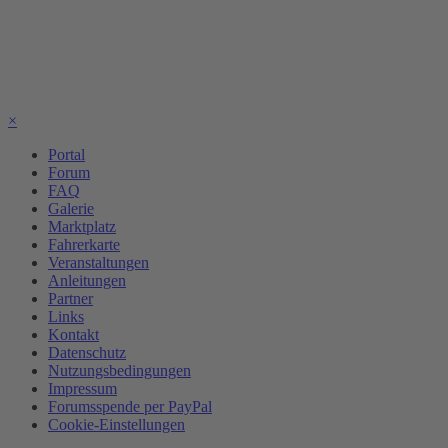
×
Portal
Forum
FAQ
Galerie
Marktplatz
Fahrerkarte
Veranstaltungen
Anleitungen
Partner
Links
Kontakt
Datenschutz
Nutzungsbedingungen
Impressum
Forumsspende per PayPal
Cookie-Einstellungen