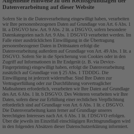
Allgemeine Hinweise zu den Rechtsgrundlagen der
Datenverarbeitung auf dieser Website
Sofern Sie in die Datenverarbeitung eingewilligt haben, verarbeiten
wir Ihre personenbezogenen Daten auf Grundlage von Art. 6 Abs. 1
lit. a DSGVO bzw. Art. 9 Abs. 2 lit. a DSGVO, sofern besondere
Datenkategorien nach Art. 9 Abs. 1 DSGVO verarbeitet werden. Im
Falle einer ausdrücklichen Einwilligung in die Übertragung
personenbezogener Daten in Drittstaaten erfolgt die
Datenverarbeitung außerdem auf Grundlage von Art. 49 Abs. 1 lit. a
DSGVO. Sofern Sie in die Speicherung von Cookies oder in den
Zugriff auf Informationen in Ihr Endgerät (z. B. via Device-
Fingerprinting) eingewilligt haben, erfolgt die Datenverarbeitung
zusätzlich auf Grundlage von § 25 Abs. 1 TDDDG. Die
Einwilligung ist jederzeit widerrufbar. Sind Ihre Daten zur
Vertragserfüllung oder zur Durchführung vorvertraglicher
Maßnahmen erforderlich, verarbeiten wir Ihre Daten auf Grundlage
des Art. 6 Abs. 1 lit. b DSGVO. Des Weiteren verarbeiten wir Ihre
Daten, sofern diese zur Erfüllung einer rechtlichen Verpflichtung
erforderlich sind auf Grundlage von Art. 6 Abs. 1 lit. c DSGVO.
Die Datenverarbeitung kann ferner auf Grundlage unseres
berechtigten Interesses nach Art. 6 Abs. 1 lit. f DSGVO erfolgen.
Über die jeweils im Einzelfall einschlägigen Rechtsgrundlagen wird
in den folgenden Absätzen dieser Datenschutzerklärung informiert.