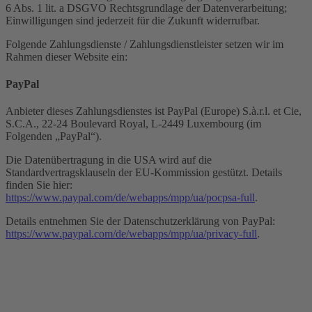
6 Abs. 1 lit. a DSGVO Rechtsgrundlage der Datenverarbeitung;
Einwilligungen sind jederzeit für die Zukunft widerrufbar.
Folgende Zahlungsdienste / Zahlungsdienstleister setzen wir im
Rahmen dieser Website ein:
PayPal
Anbieter dieses Zahlungsdienstes ist PayPal (Europe) S.à.r.l. et Cie,
S.C.A., 22-24 Boulevard Royal, L-2449 Luxembourg (im
Folgenden „PayPal“).
Die Datenübertragung in die USA wird auf die
Standardvertragsklauseln der EU-Kommission gestützt. Details
finden Sie hier:
https://www.paypal.com/de/webapps/mpp/ua/pocpsa-full
.
Details entnehmen Sie der Datenschutzerklärung von PayPal:
https://www.paypal.com/de/webapps/mpp/ua/privacy-full
.