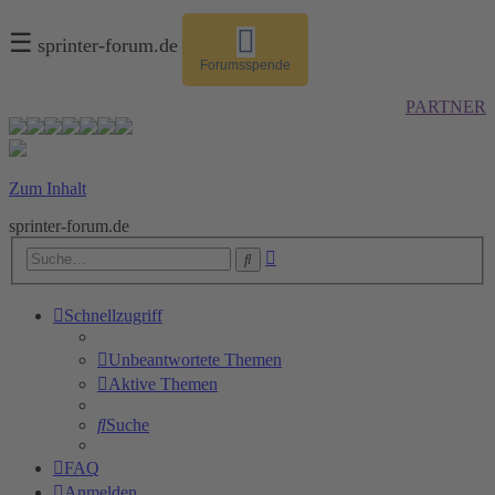
☰
sprinter-forum.de
Forumsspende
PARTNER
Zum Inhalt
sprinter-forum.de
Erweiterte
Suche
Suche
Schnellzugriff
Unbeantwortete Themen
Aktive Themen
Suche
FAQ
Anmelden