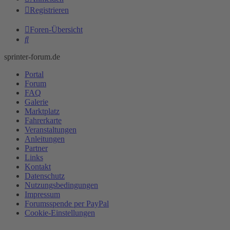
Registrieren
Foren-Übersicht
Suche
sprinter-forum.de
Portal
Forum
FAQ
Galerie
Marktplatz
Fahrerkarte
Veranstaltungen
Anleitungen
Partner
Links
Kontakt
Datenschutz
Nutzungsbedingungen
Impressum
Forumsspende per PayPal
Cookie-Einstellungen