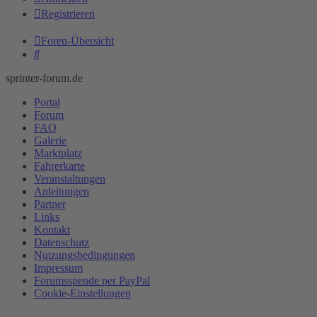
Registrieren
Foren-Übersicht
Suche
sprinter-forum.de
Portal
Forum
FAQ
Galerie
Marktplatz
Fahrerkarte
Veranstaltungen
Anleitungen
Partner
Links
Kontakt
Datenschutz
Nutzungsbedingungen
Impressum
Forumsspende per PayPal
Cookie-Einstellungen