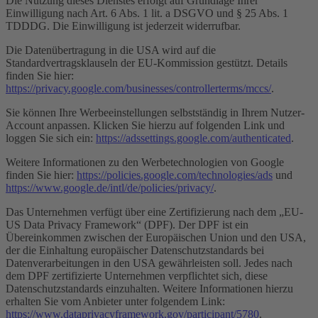
Die Nutzung dieses Dienstes erfolgt auf Grundlage Ihrer
Einwilligung nach Art. 6 Abs. 1 lit. a DSGVO und § 25 Abs. 1
TDDDG. Die Einwilligung ist jederzeit widerrufbar.
Die Datenübertragung in die USA wird auf die
Standardvertragsklauseln der EU-Kommission gestützt. Details
finden Sie hier:
https://privacy.google.com/businesses/controllerterms/mccs/
.
Sie können Ihre Werbeeinstellungen selbstständig in Ihrem Nutzer-
Account anpassen. Klicken Sie hierzu auf folgenden Link und
loggen Sie sich ein:
https://adssettings.google.com/authenticated
.
Weitere Informationen zu den Werbetechnologien von Google
finden Sie hier:
https://policies.google.com/technologies/ads
und
https://www.google.de/intl/de/policies/privacy/
.
Das Unternehmen verfügt über eine Zertifizierung nach dem „EU-
US Data Privacy Framework“ (DPF). Der DPF ist ein
Übereinkommen zwischen der Europäischen Union und den USA,
der die Einhaltung europäischer Datenschutzstandards bei
Datenverarbeitungen in den USA gewährleisten soll. Jedes nach
dem DPF zertifizierte Unternehmen verpflichtet sich, diese
Datenschutzstandards einzuhalten. Weitere Informationen hierzu
erhalten Sie vom Anbieter unter folgendem Link:
https://www.dataprivacyframework.gov/participant/5780
.