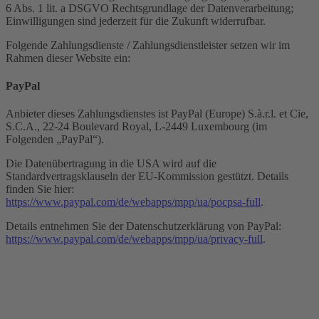
6 Abs. 1 lit. a DSGVO Rechtsgrundlage der Datenverarbeitung;
Einwilligungen sind jederzeit für die Zukunft widerrufbar.
Folgende Zahlungsdienste / Zahlungsdienstleister setzen wir im
Rahmen dieser Website ein:
PayPal
Anbieter dieses Zahlungsdienstes ist PayPal (Europe) S.à.r.l. et Cie,
S.C.A., 22-24 Boulevard Royal, L-2449 Luxembourg (im
Folgenden „PayPal“).
Die Datenübertragung in die USA wird auf die
Standardvertragsklauseln der EU-Kommission gestützt. Details
finden Sie hier:
https://www.paypal.com/de/webapps/mpp/ua/pocpsa-full
.
Details entnehmen Sie der Datenschutzerklärung von PayPal:
https://www.paypal.com/de/webapps/mpp/ua/privacy-full
.