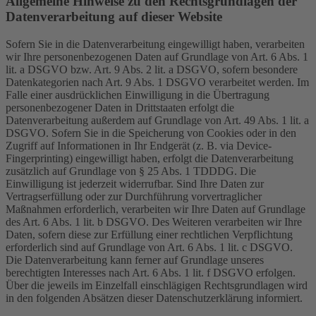
Allgemeine Hinweise zu den Rechtsgrundlagen der
Datenverarbeitung auf dieser Website
Sofern Sie in die Datenverarbeitung eingewilligt haben, verarbeiten
wir Ihre personenbezogenen Daten auf Grundlage von Art. 6 Abs. 1
lit. a DSGVO bzw. Art. 9 Abs. 2 lit. a DSGVO, sofern besondere
Datenkategorien nach Art. 9 Abs. 1 DSGVO verarbeitet werden. Im
Falle einer ausdrücklichen Einwilligung in die Übertragung
personenbezogener Daten in Drittstaaten erfolgt die
Datenverarbeitung außerdem auf Grundlage von Art. 49 Abs. 1 lit. a
DSGVO. Sofern Sie in die Speicherung von Cookies oder in den
Zugriff auf Informationen in Ihr Endgerät (z. B. via Device-
Fingerprinting) eingewilligt haben, erfolgt die Datenverarbeitung
zusätzlich auf Grundlage von § 25 Abs. 1 TDDDG. Die
Einwilligung ist jederzeit widerrufbar. Sind Ihre Daten zur
Vertragserfüllung oder zur Durchführung vorvertraglicher
Maßnahmen erforderlich, verarbeiten wir Ihre Daten auf Grundlage
des Art. 6 Abs. 1 lit. b DSGVO. Des Weiteren verarbeiten wir Ihre
Daten, sofern diese zur Erfüllung einer rechtlichen Verpflichtung
erforderlich sind auf Grundlage von Art. 6 Abs. 1 lit. c DSGVO.
Die Datenverarbeitung kann ferner auf Grundlage unseres
berechtigten Interesses nach Art. 6 Abs. 1 lit. f DSGVO erfolgen.
Über die jeweils im Einzelfall einschlägigen Rechtsgrundlagen wird
in den folgenden Absätzen dieser Datenschutzerklärung informiert.