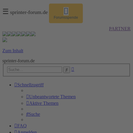
☰
sprinter-forum.de
Forumsspende
PARTNER
Zum Inhalt
sprinter-forum.de
Erweiterte
Suche
Suche
Schnellzugriff
Unbeantwortete Themen
Aktive Themen
Suche
FAQ
Anmelden