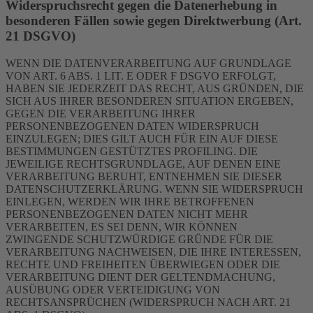
Widerspruchsrecht gegen die Datenerhebung in
besonderen Fällen sowie gegen Direktwerbung (Art.
21 DSGVO)
WENN DIE DATENVERARBEITUNG AUF GRUNDLAGE
VON ART. 6 ABS. 1 LIT. E ODER F DSGVO ERFOLGT,
HABEN SIE JEDERZEIT DAS RECHT, AUS GRÜNDEN, DIE
SICH AUS IHRER BESONDEREN SITUATION ERGEBEN,
GEGEN DIE VERARBEITUNG IHRER
PERSONENBEZOGENEN DATEN WIDERSPRUCH
EINZULEGEN; DIES GILT AUCH FÜR EIN AUF DIESE
BESTIMMUNGEN GESTÜTZTES PROFILING. DIE
JEWEILIGE RECHTSGRUNDLAGE, AUF DENEN EINE
VERARBEITUNG BERUHT, ENTNEHMEN SIE DIESER
DATENSCHUTZERKLÄRUNG. WENN SIE WIDERSPRUCH
EINLEGEN, WERDEN WIR IHRE BETROFFENEN
PERSONENBEZOGENEN DATEN NICHT MEHR
VERARBEITEN, ES SEI DENN, WIR KÖNNEN
ZWINGENDE SCHUTZWÜRDIGE GRÜNDE FÜR DIE
VERARBEITUNG NACHWEISEN, DIE IHRE INTERESSEN,
RECHTE UND FREIHEITEN ÜBERWIEGEN ODER DIE
VERARBEITUNG DIENT DER GELTENDMACHUNG,
AUSÜBUNG ODER VERTEIDIGUNG VON
RECHTSANSPRÜCHEN (WIDERSPRUCH NACH ART. 21