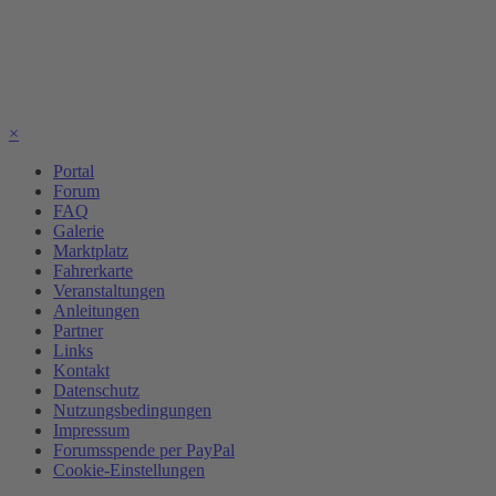
×
Portal
Forum
FAQ
Galerie
Marktplatz
Fahrerkarte
Veranstaltungen
Anleitungen
Partner
Links
Kontakt
Datenschutz
Nutzungsbedingungen
Impressum
Forumsspende per PayPal
Cookie-Einstellungen