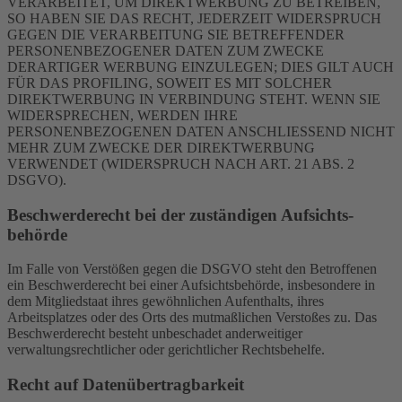
VERARBEITET, UM DIREKTWERBUNG ZU BETREIBEN,
SO HABEN SIE DAS RECHT, JEDERZEIT WIDERSPRUCH
GEGEN DIE VERARBEITUNG SIE BETREFFENDER
PERSONENBEZOGENER DATEN ZUM ZWECKE
DERARTIGER WERBUNG EINZULEGEN; DIES GILT AUCH
FÜR DAS PROFILING, SOWEIT ES MIT SOLCHER
DIREKTWERBUNG IN VERBINDUNG STEHT. WENN SIE
WIDERSPRECHEN, WERDEN IHRE
PERSONENBEZOGENEN DATEN ANSCHLIESSEND NICHT
MEHR ZUM ZWECKE DER DIREKTWERBUNG
VERWENDET (WIDERSPRUCH NACH ART. 21 ABS. 2
DSGVO).
Beschwerde­recht bei der zuständigen Aufsichts­
behörde
Im Falle von Verstößen gegen die DSGVO steht den Betroffenen
ein Beschwerderecht bei einer Aufsichtsbehörde, insbesondere in
dem Mitgliedstaat ihres gewöhnlichen Aufenthalts, ihres
Arbeitsplatzes oder des Orts des mutmaßlichen Verstoßes zu. Das
Beschwerderecht besteht unbeschadet anderweitiger
verwaltungsrechtlicher oder gerichtlicher Rechtsbehelfe.
Recht auf Daten­übertrag­barkeit