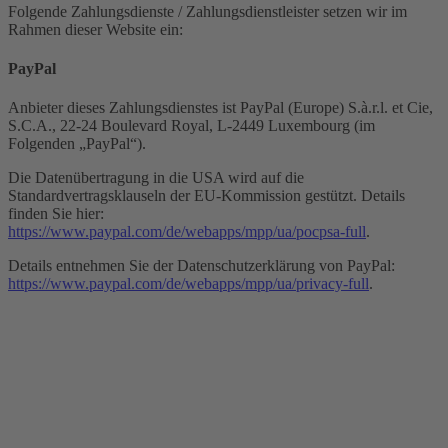
Folgende Zahlungsdienste / Zahlungsdienstleister setzen wir im
Rahmen dieser Website ein:
PayPal
Anbieter dieses Zahlungsdienstes ist PayPal (Europe) S.à.r.l. et Cie,
S.C.A., 22-24 Boulevard Royal, L-2449 Luxembourg (im
Folgenden „PayPal“).
Die Datenübertragung in die USA wird auf die
Standardvertragsklauseln der EU-Kommission gestützt. Details
finden Sie hier:
https://www.paypal.com/de/webapps/mpp/ua/pocpsa-full
.
Details entnehmen Sie der Datenschutzerklärung von PayPal:
https://www.paypal.com/de/webapps/mpp/ua/privacy-full
.