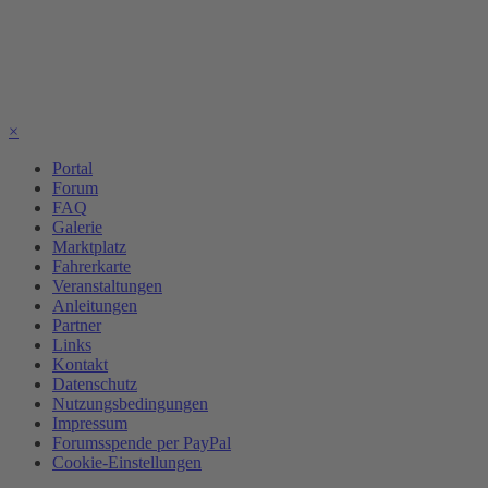
×
Portal
Forum
FAQ
Galerie
Marktplatz
Fahrerkarte
Veranstaltungen
Anleitungen
Partner
Links
Kontakt
Datenschutz
Nutzungsbedingungen
Impressum
Forumsspende per PayPal
Cookie-Einstellungen