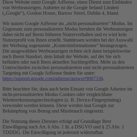
Diese Website nutzt Google AdSense, einen Dienst zum Einbinden
von Werbeanzeigen. Anbieter ist die Google Ireland Limited
(„Google“), Gordon House, Barrow Street, Dublin 4, Irland.
Wir nutzen Google AdSense im „nicht-personalisierten“ Modus. Im
Gegensatz zum personalisierten Modus beruhen die Werbeanzeigen
daher nicht auf Ihrem früheren Nutzerverhalten und es wird kein
Nutzerprofil von Ihnen erstellt. Stattdessen werden bei der Auswahl
der Werbung sogenannte „Kontextinformationen“ herangezogen.
Die ausgewählten Werbeanzeigen richten sich dann beispielsweise
nach Ihrem Standort, dem Inhalt der Website, auf der Sie sich
befinden oder nach Ihren aktuellen Suchbegriffen. Mehr zu den
Unterschieden zwischen personalisiertem und nicht-personalisiertem
Targeting mit Google AdSense finden Sie unter:
https://support.google.com/adsense/answer/9007336
.
Bitte beachten Sie, dass auch beim Einsatz von Google Adsense im
nicht-personalisierten Modus Cookies oder vergleichbare
Wiedererkennungstechnologien (z. B. Device-Fingerprinting)
verwendet werden können. Diese werden laut Google zur
Bekämpfung von Betrug und Missbrauch eingesetzt.
Die Nutzung dieses Dienstes erfolgt auf Grundlage Ihrer
Einwilligung nach Art. 6 Abs. 1 lit. a DSGVO und § 25 Abs. 1
TDDDG. Die Einwilligung ist jederzeit widerrufbar.