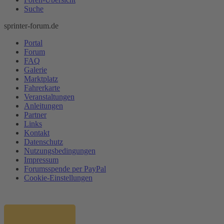
Suche
sprinter-forum.de
Portal
Forum
FAQ
Galerie
Marktplatz
Fahrerkarte
Veranstaltungen
Anleitungen
Partner
Links
Kontakt
Datenschutz
Nutzungsbedingungen
Impressum
Forumsspende per PayPal
Cookie-Einstellungen