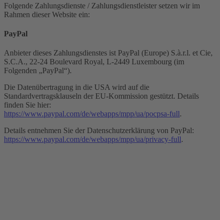
Folgende Zahlungsdienste / Zahlungsdienstleister setzen wir im
Rahmen dieser Website ein:
PayPal
Anbieter dieses Zahlungsdienstes ist PayPal (Europe) S.à.r.l. et Cie,
S.C.A., 22-24 Boulevard Royal, L-2449 Luxembourg (im
Folgenden „PayPal“).
Die Datenübertragung in die USA wird auf die
Standardvertragsklauseln der EU-Kommission gestützt. Details
finden Sie hier:
https://www.paypal.com/de/webapps/mpp/ua/pocpsa-full
.
Details entnehmen Sie der Datenschutzerklärung von PayPal:
https://www.paypal.com/de/webapps/mpp/ua/privacy-full
.