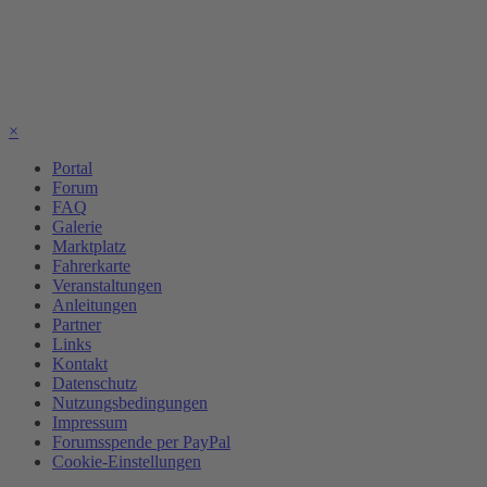
×
Portal
Forum
FAQ
Galerie
Marktplatz
Fahrerkarte
Veranstaltungen
Anleitungen
Partner
Links
Kontakt
Datenschutz
Nutzungsbedingungen
Impressum
Forumsspende per PayPal
Cookie-Einstellungen