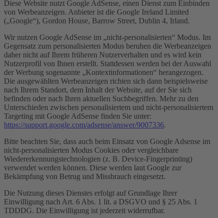
Diese Website nutzt Google AdSense, einen Dienst zum Einbinden
von Werbeanzeigen. Anbieter ist die Google Ireland Limited
(„Google“), Gordon House, Barrow Street, Dublin 4, Irland.
Wir nutzen Google AdSense im „nicht-personalisierten“ Modus. Im
Gegensatz zum personalisierten Modus beruhen die Werbeanzeigen
daher nicht auf Ihrem früheren Nutzerverhalten und es wird kein
Nutzerprofil von Ihnen erstellt. Stattdessen werden bei der Auswahl
der Werbung sogenannte „Kontextinformationen“ herangezogen.
Die ausgewählten Werbeanzeigen richten sich dann beispielsweise
nach Ihrem Standort, dem Inhalt der Website, auf der Sie sich
befinden oder nach Ihren aktuellen Suchbegriffen. Mehr zu den
Unterschieden zwischen personalisiertem und nicht-personalisiertem
Targeting mit Google AdSense finden Sie unter:
https://support.google.com/adsense/answer/9007336
.
Bitte beachten Sie, dass auch beim Einsatz von Google Adsense im
nicht-personalisierten Modus Cookies oder vergleichbare
Wiedererkennungstechnologien (z. B. Device-Fingerprinting)
verwendet werden können. Diese werden laut Google zur
Bekämpfung von Betrug und Missbrauch eingesetzt.
Die Nutzung dieses Dienstes erfolgt auf Grundlage Ihrer
Einwilligung nach Art. 6 Abs. 1 lit. a DSGVO und § 25 Abs. 1
TDDDG. Die Einwilligung ist jederzeit widerrufbar.