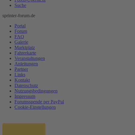
Suche
sprinter-forum.de
Portal
Forum
FAQ
Galerie
Marktplatz
Fahrerkarte
Veranstaltungen
Anleitungen
Partner
Links
Kontakt
Datenschutz
Nutzungsbedingungen
Impressum
Forumsspende per PayPal
Cookie-Einstellungen