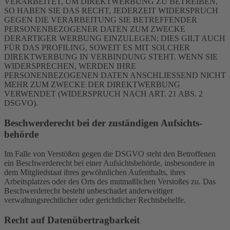
VERARBEITET, UM DIREKTWERBUNG ZU BETREIBEN,
SO HABEN SIE DAS RECHT, JEDERZEIT WIDERSPRUCH
GEGEN DIE VERARBEITUNG SIE BETREFFENDER
PERSONENBEZOGENER DATEN ZUM ZWECKE
DERARTIGER WERBUNG EINZULEGEN; DIES GILT AUCH
FÜR DAS PROFILING, SOWEIT ES MIT SOLCHER
DIREKTWERBUNG IN VERBINDUNG STEHT. WENN SIE
WIDERSPRECHEN, WERDEN IHRE
PERSONENBEZOGENEN DATEN ANSCHLIESSEND NICHT
MEHR ZUM ZWECKE DER DIREKTWERBUNG
VERWENDET (WIDERSPRUCH NACH ART. 21 ABS. 2
DSGVO).
Beschwerde­recht bei der zuständigen Aufsichts­
behörde
Im Falle von Verstößen gegen die DSGVO steht den Betroffenen
ein Beschwerderecht bei einer Aufsichtsbehörde, insbesondere in
dem Mitgliedstaat ihres gewöhnlichen Aufenthalts, ihres
Arbeitsplatzes oder des Orts des mutmaßlichen Verstoßes zu. Das
Beschwerderecht besteht unbeschadet anderweitiger
verwaltungsrechtlicher oder gerichtlicher Rechtsbehelfe.
Recht auf Daten­übertrag­barkeit