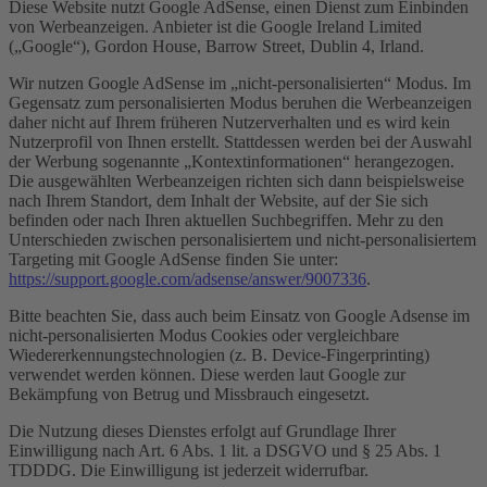
Diese Website nutzt Google AdSense, einen Dienst zum Einbinden
von Werbeanzeigen. Anbieter ist die Google Ireland Limited
(„Google“), Gordon House, Barrow Street, Dublin 4, Irland.
Wir nutzen Google AdSense im „nicht-personalisierten“ Modus. Im
Gegensatz zum personalisierten Modus beruhen die Werbeanzeigen
daher nicht auf Ihrem früheren Nutzerverhalten und es wird kein
Nutzerprofil von Ihnen erstellt. Stattdessen werden bei der Auswahl
der Werbung sogenannte „Kontextinformationen“ herangezogen.
Die ausgewählten Werbeanzeigen richten sich dann beispielsweise
nach Ihrem Standort, dem Inhalt der Website, auf der Sie sich
befinden oder nach Ihren aktuellen Suchbegriffen. Mehr zu den
Unterschieden zwischen personalisiertem und nicht-personalisiertem
Targeting mit Google AdSense finden Sie unter:
https://support.google.com/adsense/answer/9007336
.
Bitte beachten Sie, dass auch beim Einsatz von Google Adsense im
nicht-personalisierten Modus Cookies oder vergleichbare
Wiedererkennungstechnologien (z. B. Device-Fingerprinting)
verwendet werden können. Diese werden laut Google zur
Bekämpfung von Betrug und Missbrauch eingesetzt.
Die Nutzung dieses Dienstes erfolgt auf Grundlage Ihrer
Einwilligung nach Art. 6 Abs. 1 lit. a DSGVO und § 25 Abs. 1
TDDDG. Die Einwilligung ist jederzeit widerrufbar.