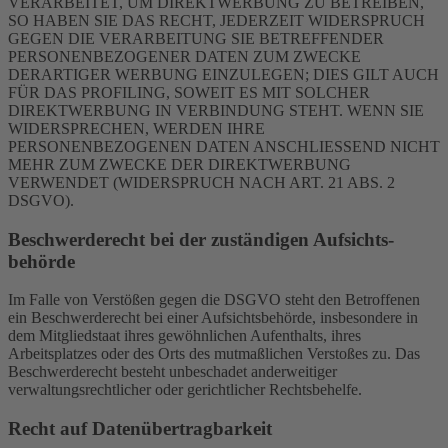
VERARBEITET, UM DIREKTWERBUNG ZU BETREIBEN,
SO HABEN SIE DAS RECHT, JEDERZEIT WIDERSPRUCH
GEGEN DIE VERARBEITUNG SIE BETREFFENDER
PERSONENBEZOGENER DATEN ZUM ZWECKE
DERARTIGER WERBUNG EINZULEGEN; DIES GILT AUCH
FÜR DAS PROFILING, SOWEIT ES MIT SOLCHER
DIREKTWERBUNG IN VERBINDUNG STEHT. WENN SIE
WIDERSPRECHEN, WERDEN IHRE
PERSONENBEZOGENEN DATEN ANSCHLIESSEND NICHT
MEHR ZUM ZWECKE DER DIREKTWERBUNG
VERWENDET (WIDERSPRUCH NACH ART. 21 ABS. 2
DSGVO).
Beschwerde­recht bei der zuständigen Aufsichts­
behörde
Im Falle von Verstößen gegen die DSGVO steht den Betroffenen
ein Beschwerderecht bei einer Aufsichtsbehörde, insbesondere in
dem Mitgliedstaat ihres gewöhnlichen Aufenthalts, ihres
Arbeitsplatzes oder des Orts des mutmaßlichen Verstoßes zu. Das
Beschwerderecht besteht unbeschadet anderweitiger
verwaltungsrechtlicher oder gerichtlicher Rechtsbehelfe.
Recht auf Daten­übertrag­barkeit