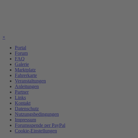
×
Portal
Forum
FAQ
Galerie
Marktplatz
Fahrerkarte
Veranstaltungen
Anleitungen
Partner
Links
Kontakt
Datenschutz
Nutzungsbedingungen
Impressum
Forumsspende per PayPal
Cookie-Einstellungen