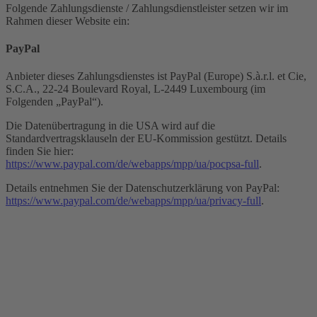
Folgende Zahlungsdienste / Zahlungsdienstleister setzen wir im
Rahmen dieser Website ein:
PayPal
Anbieter dieses Zahlungsdienstes ist PayPal (Europe) S.à.r.l. et Cie,
S.C.A., 22-24 Boulevard Royal, L-2449 Luxembourg (im
Folgenden „PayPal“).
Die Datenübertragung in die USA wird auf die
Standardvertragsklauseln der EU-Kommission gestützt. Details
finden Sie hier:
https://www.paypal.com/de/webapps/mpp/ua/pocpsa-full
.
Details entnehmen Sie der Datenschutzerklärung von PayPal:
https://www.paypal.com/de/webapps/mpp/ua/privacy-full
.