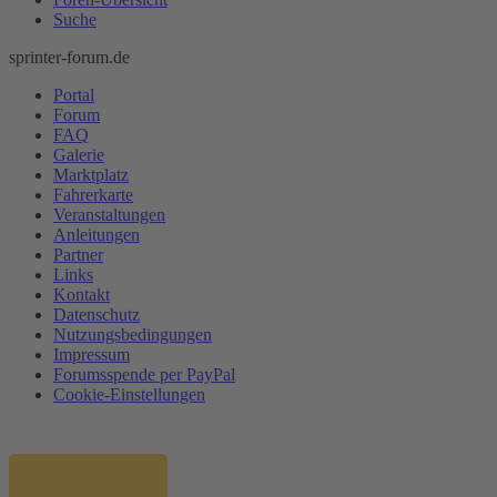
Suche
sprinter-forum.de
Portal
Forum
FAQ
Galerie
Marktplatz
Fahrerkarte
Veranstaltungen
Anleitungen
Partner
Links
Kontakt
Datenschutz
Nutzungsbedingungen
Impressum
Forumsspende per PayPal
Cookie-Einstellungen