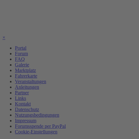
×
Portal
Forum
FAQ
Galerie
Marktplatz
Fahrerkarte
Veranstaltungen
Anleitungen
Partner
Links
Kontakt
Datenschutz
Nutzungsbedingungen
Impressum
Forumsspende per PayPal
Cookie-Einstellungen