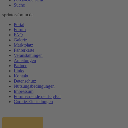
Suche
sprinter-forum.de
Portal
Forum
FAQ
Galerie
Marktplatz
Fahrerkarte
Veranstaltungen
Anleitungen
Partner
Links
Kontakt
Datenschutz
Nutzungsbedingungen
Impressum
Forumsspende per PayPal
Cookie-Einstellungen