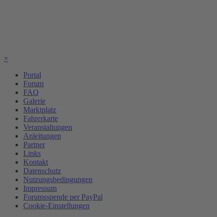
×
Portal
Forum
FAQ
Galerie
Marktplatz
Fahrerkarte
Veranstaltungen
Anleitungen
Partner
Links
Kontakt
Datenschutz
Nutzungsbedingungen
Impressum
Forumsspende per PayPal
Cookie-Einstellungen