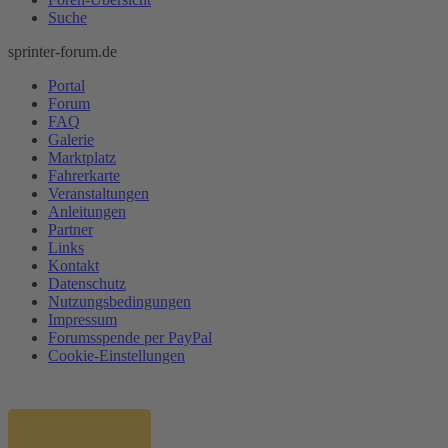
Suche
sprinter-forum.de
Portal
Forum
FAQ
Galerie
Marktplatz
Fahrerkarte
Veranstaltungen
Anleitungen
Partner
Links
Kontakt
Datenschutz
Nutzungsbedingungen
Impressum
Forumsspende per PayPal
Cookie-Einstellungen