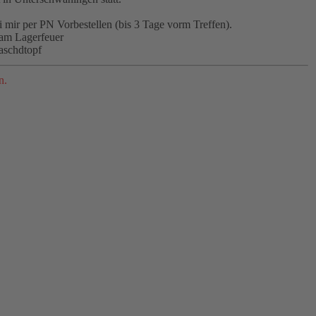
mir per PN Vorbestellen (bis 3 Tage vorm Treffen).
 am Lagerfeuer
oaschdtopf
n.