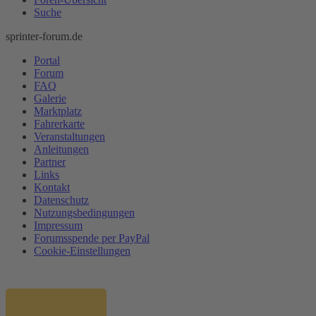
Suche
sprinter-forum.de
Portal
Forum
FAQ
Galerie
Marktplatz
Fahrerkarte
Veranstaltungen
Anleitungen
Partner
Links
Kontakt
Datenschutz
Nutzungsbedingungen
Impressum
Forumsspende per PayPal
Cookie-Einstellungen