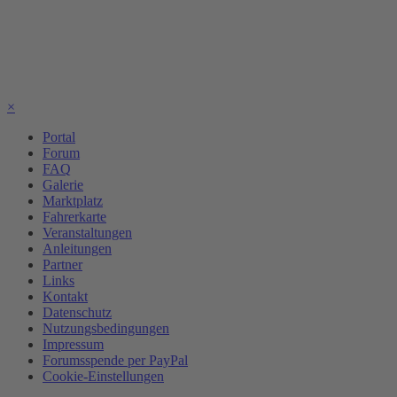
×
Portal
Forum
FAQ
Galerie
Marktplatz
Fahrerkarte
Veranstaltungen
Anleitungen
Partner
Links
Kontakt
Datenschutz
Nutzungsbedingungen
Impressum
Forumsspende per PayPal
Cookie-Einstellungen