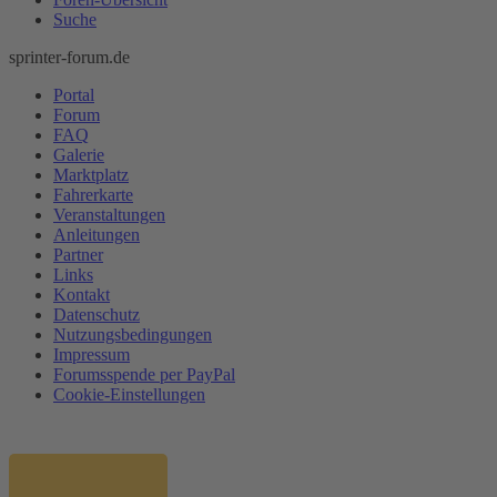
Suche
sprinter-forum.de
Portal
Forum
FAQ
Galerie
Marktplatz
Fahrerkarte
Veranstaltungen
Anleitungen
Partner
Links
Kontakt
Datenschutz
Nutzungsbedingungen
Impressum
Forumsspende per PayPal
Cookie-Einstellungen