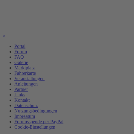
×
Portal
Forum
FAQ
Galerie
Marktplatz
Fahrerkarte
Veranstaltungen
Anleitungen
Partner
Links
Kontakt
Datenschutz
Nutzungsbedingungen
Impressum
Forumsspende per PayPal
Cookie-Einstellungen