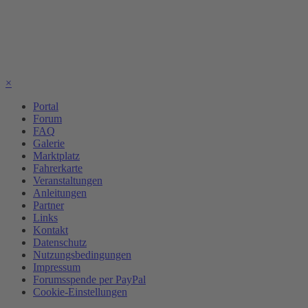
×
Portal
Forum
FAQ
Galerie
Marktplatz
Fahrerkarte
Veranstaltungen
Anleitungen
Partner
Links
Kontakt
Datenschutz
Nutzungsbedingungen
Impressum
Forumsspende per PayPal
Cookie-Einstellungen