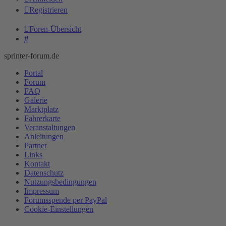
Registrieren
Foren-Übersicht
Suche
sprinter-forum.de
Portal
Forum
FAQ
Galerie
Marktplatz
Fahrerkarte
Veranstaltungen
Anleitungen
Partner
Links
Kontakt
Datenschutz
Nutzungsbedingungen
Impressum
Forumsspende per PayPal
Cookie-Einstellungen