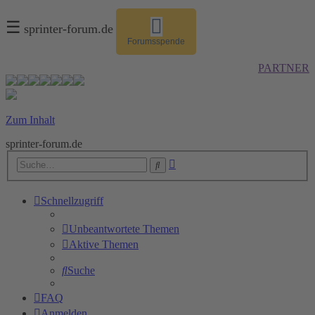
☰
sprinter-forum.de
Forumsspende
PARTNER
Zum Inhalt
sprinter-forum.de
Erweiterte
Suche
Suche
Schnellzugriff
Unbeantwortete Themen
Aktive Themen
Suche
FAQ
Anmelden