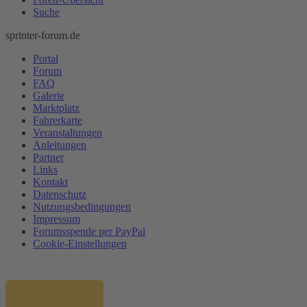
Suche
sprinter-forum.de
Portal
Forum
FAQ
Galerie
Marktplatz
Fahrerkarte
Veranstaltungen
Anleitungen
Partner
Links
Kontakt
Datenschutz
Nutzungsbedingungen
Impressum
Forumsspende per PayPal
Cookie-Einstellungen