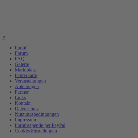
×
Portal
Forum
FAQ
Galerie
Marktplatz
Fahrerkarte
Veranstaltungen
Anleitungen
Partner
Links
Kontakt
Datenschutz
Nutzungsbedingungen
Impressum
Forumsspende per PayPal
Cookie-Einstellungen