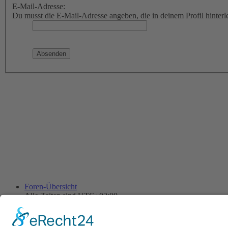
E-Mail-Adresse:
Du musst die E-Mail-Adresse angeben, die in deinem Profil hinterle
Foren-Übersicht
Alle Zeiten sind
UTC+02:00
Alle Cookies löschen
Powered by
phpBB
® Forum Software © phpBB Limited