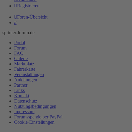
Registrieren
Foren-Übersicht
Suche
sprinter-forum.de
Portal
Forum
FAQ
Galerie
Marktplatz
Fahrerkarte
Veranstaltungen
Anleitungen
Partner
Links
Kontakt
Datenschutz
Nutzungsbedingungen
Impressum
Forumsspende per PayPal
Cookie-Einstellungen