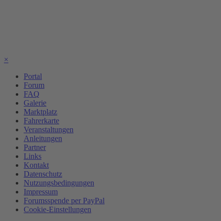
×
Portal
Forum
FAQ
Galerie
Marktplatz
Fahrerkarte
Veranstaltungen
Anleitungen
Partner
Links
Kontakt
Datenschutz
Nutzungsbedingungen
Impressum
Forumsspende per PayPal
Cookie-Einstellungen