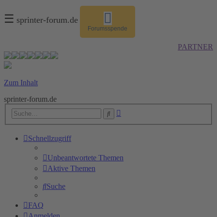
☰
sprinter-forum.de
Forumsspende
PARTNER
Zum Inhalt
sprinter-forum.de
Erweiterte
Suche
Suche
Schnellzugriff
Unbeantwortete Themen
Aktive Themen
Suche
FAQ
Anmelden