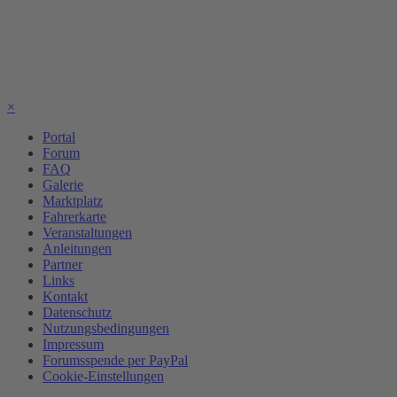
×
Portal
Forum
FAQ
Galerie
Marktplatz
Fahrerkarte
Veranstaltungen
Anleitungen
Partner
Links
Kontakt
Datenschutz
Nutzungsbedingungen
Impressum
Forumsspende per PayPal
Cookie-Einstellungen