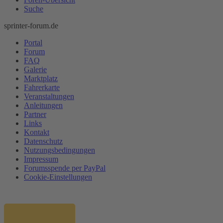
Suche
sprinter-forum.de
Portal
Forum
FAQ
Galerie
Marktplatz
Fahrerkarte
Veranstaltungen
Anleitungen
Partner
Links
Kontakt
Datenschutz
Nutzungsbedingungen
Impressum
Forumsspende per PayPal
Cookie-Einstellungen