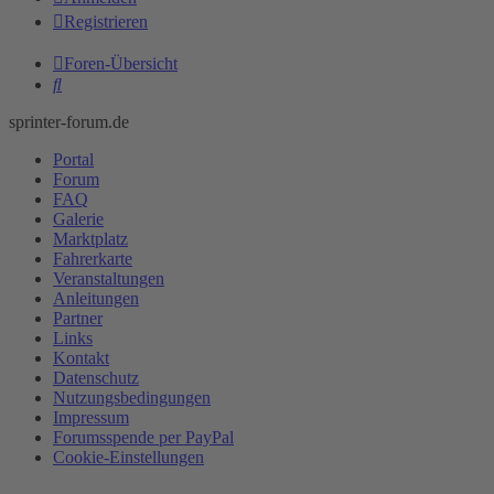
Registrieren
Foren-Übersicht
Suche
sprinter-forum.de
Portal
Forum
FAQ
Galerie
Marktplatz
Fahrerkarte
Veranstaltungen
Anleitungen
Partner
Links
Kontakt
Datenschutz
Nutzungsbedingungen
Impressum
Forumsspende per PayPal
Cookie-Einstellungen