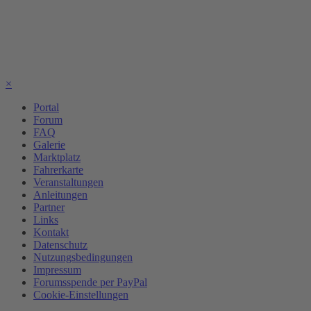
×
Portal
Forum
FAQ
Galerie
Marktplatz
Fahrerkarte
Veranstaltungen
Anleitungen
Partner
Links
Kontakt
Datenschutz
Nutzungsbedingungen
Impressum
Forumsspende per PayPal
Cookie-Einstellungen