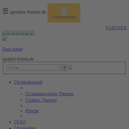
☰
sprinter-forum.de
Forumsspende
PARTNER
Zum Inhalt
sprinter-forum.de
Erweiterte
Suche
Suche
Schnellzugriff
Unbeantwortete Themen
Aktive Themen
Suche
FAQ
Anmelden