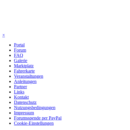
×
Portal
Forum
FAQ
Galerie
Marktplatz
Fahrerkarte
Veranstaltungen
Anleitungen
Partner
Links
Kontakt
Datenschutz
Nutzungsbedingungen
Impressum
Forumsspende per PayPal
Cookie-Einstellungen