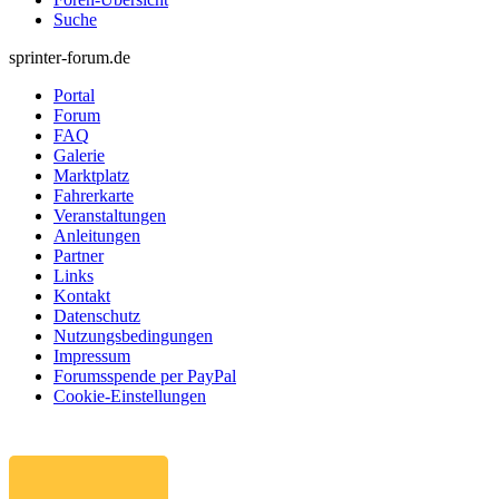
Suche
sprinter-forum.de
Portal
Forum
FAQ
Galerie
Marktplatz
Fahrerkarte
Veranstaltungen
Anleitungen
Partner
Links
Kontakt
Datenschutz
Nutzungsbedingungen
Impressum
Forumsspende per PayPal
Cookie-Einstellungen