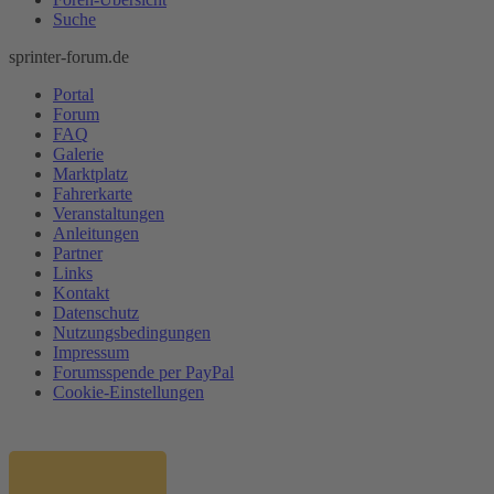
Suche
sprinter-forum.de
Portal
Forum
FAQ
Galerie
Marktplatz
Fahrerkarte
Veranstaltungen
Anleitungen
Partner
Links
Kontakt
Datenschutz
Nutzungsbedingungen
Impressum
Forumsspende per PayPal
Cookie-Einstellungen