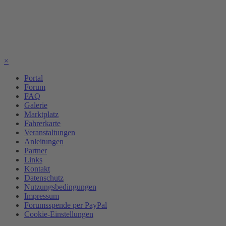
×
Portal
Forum
FAQ
Galerie
Marktplatz
Fahrerkarte
Veranstaltungen
Anleitungen
Partner
Links
Kontakt
Datenschutz
Nutzungsbedingungen
Impressum
Forumsspende per PayPal
Cookie-Einstellungen