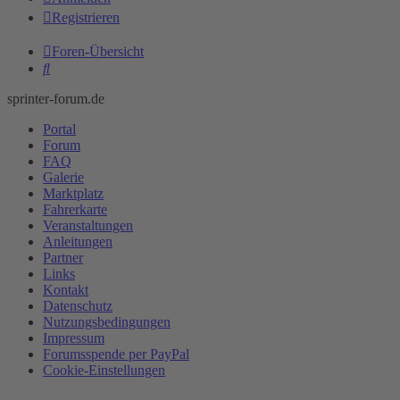
Registrieren
Foren-Übersicht
Suche
sprinter-forum.de
Portal
Forum
FAQ
Galerie
Marktplatz
Fahrerkarte
Veranstaltungen
Anleitungen
Partner
Links
Kontakt
Datenschutz
Nutzungsbedingungen
Impressum
Forumsspende per PayPal
Cookie-Einstellungen