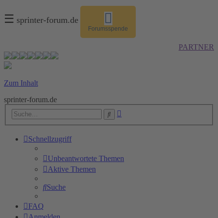
☰
sprinter-forum.de
Forumsspende
PARTNER
Zum Inhalt
sprinter-forum.de
Erweiterte
Suche
Suche
Schnellzugriff
Unbeantwortete Themen
Aktive Themen
Suche
FAQ
Anmelden