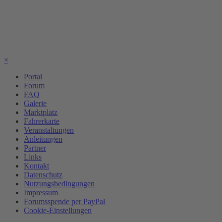
×
Portal
Forum
FAQ
Galerie
Marktplatz
Fahrerkarte
Veranstaltungen
Anleitungen
Partner
Links
Kontakt
Datenschutz
Nutzungsbedingungen
Impressum
Forumsspende per PayPal
Cookie-Einstellungen