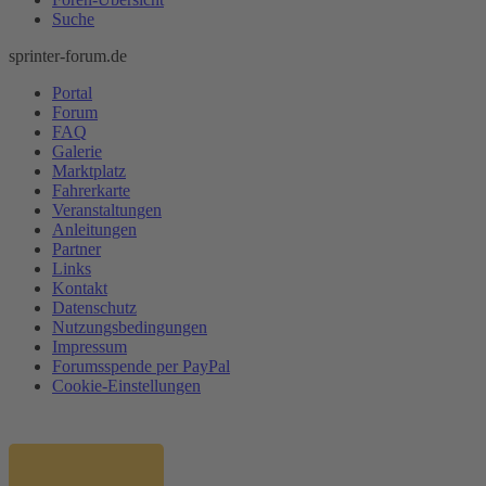
Suche
sprinter-forum.de
Portal
Forum
FAQ
Galerie
Marktplatz
Fahrerkarte
Veranstaltungen
Anleitungen
Partner
Links
Kontakt
Datenschutz
Nutzungsbedingungen
Impressum
Forumsspende per PayPal
Cookie-Einstellungen