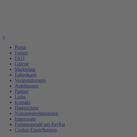
×
Portal
Forum
FAQ
Galerie
Marktplatz
Fahrerkarte
Veranstaltungen
Anleitungen
Partner
Links
Kontakt
Datenschutz
Nutzungsbedingungen
Impressum
Forumsspende per PayPal
Cookie-Einstellungen