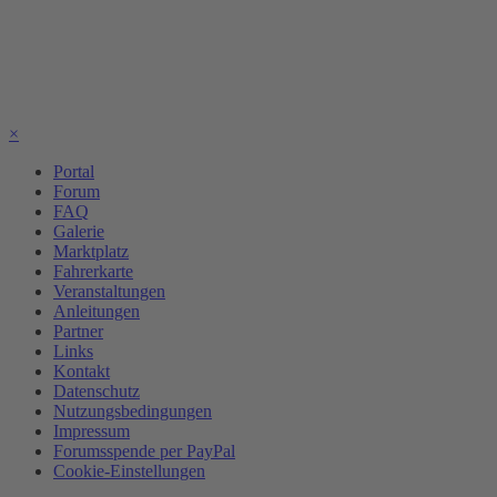
×
Portal
Forum
FAQ
Galerie
Marktplatz
Fahrerkarte
Veranstaltungen
Anleitungen
Partner
Links
Kontakt
Datenschutz
Nutzungsbedingungen
Impressum
Forumsspende per PayPal
Cookie-Einstellungen