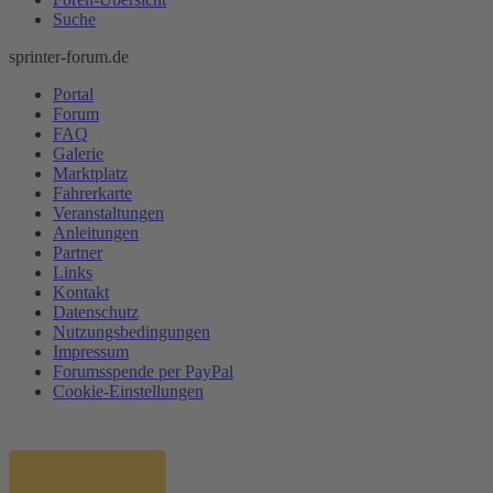
Suche
sprinter-forum.de
Portal
Forum
FAQ
Galerie
Marktplatz
Fahrerkarte
Veranstaltungen
Anleitungen
Partner
Links
Kontakt
Datenschutz
Nutzungsbedingungen
Impressum
Forumsspende per PayPal
Cookie-Einstellungen