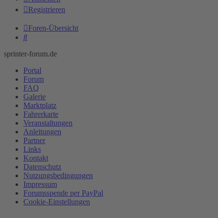
Registrieren
Foren-Übersicht
Suche
sprinter-forum.de
Portal
Forum
FAQ
Galerie
Marktplatz
Fahrerkarte
Veranstaltungen
Anleitungen
Partner
Links
Kontakt
Datenschutz
Nutzungsbedingungen
Impressum
Forumsspende per PayPal
Cookie-Einstellungen