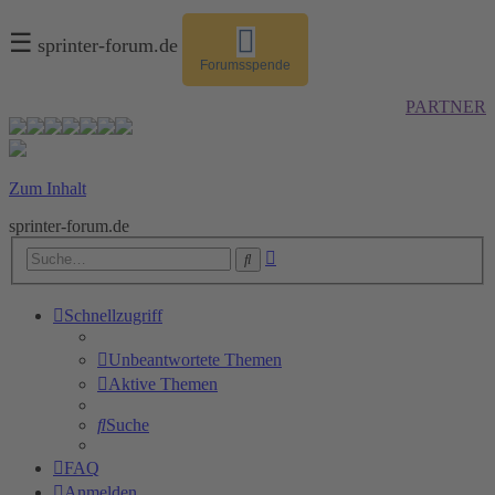
☰
sprinter-forum.de
Forumsspende
PARTNER
Zum Inhalt
sprinter-forum.de
Erweiterte
Suche
Suche
Schnellzugriff
Unbeantwortete Themen
Aktive Themen
Suche
FAQ
Anmelden