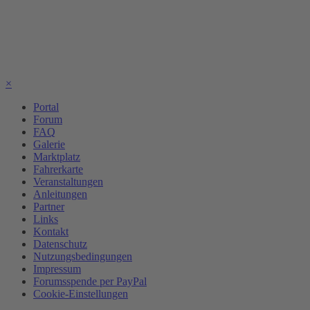
×
Portal
Forum
FAQ
Galerie
Marktplatz
Fahrerkarte
Veranstaltungen
Anleitungen
Partner
Links
Kontakt
Datenschutz
Nutzungsbedingungen
Impressum
Forumsspende per PayPal
Cookie-Einstellungen