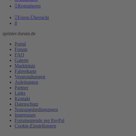
Registrieren
Foren-Übersicht
Suche
sprinter-forum.de
Portal
Forum
FAQ
Galerie
Marktplatz
Fahrerkarte
Veranstaltungen
Anleitungen
Partner
Links
Kontakt
Datenschutz
Nutzungsbedingungen
Impressum
Forumsspende per PayPal
Cookie-Einstellungen