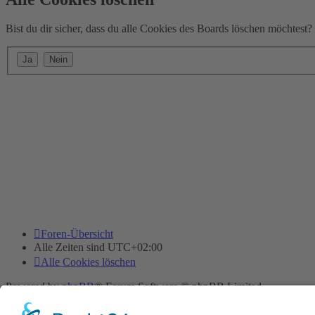
Bist du dir sicher, dass du alle Cookies des Boards löschen möchtest?
Foren-Übersicht
Alle Zeiten sind
UTC+02:00
Alle Cookies löschen
Powered by
phpBB
® Forum Software © phpBB Limited
Deutsche Übersetzung durch
phpBB.de