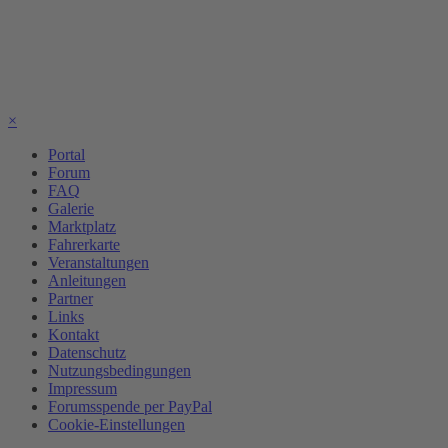
×
Portal
Forum
FAQ
Galerie
Marktplatz
Fahrerkarte
Veranstaltungen
Anleitungen
Partner
Links
Kontakt
Datenschutz
Nutzungsbedingungen
Impressum
Forumsspende per PayPal
Cookie-Einstellungen