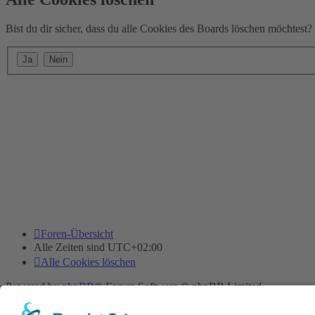
Bist du dir sicher, dass du alle Cookies des Boards löschen möchtest?
Foren-Übersicht
Alle Zeiten sind
UTC+02:00
Alle Cookies löschen
Powered by
phpBB
® Forum Software © phpBB Limited
Deutsche Übersetzung durch
phpBB.de