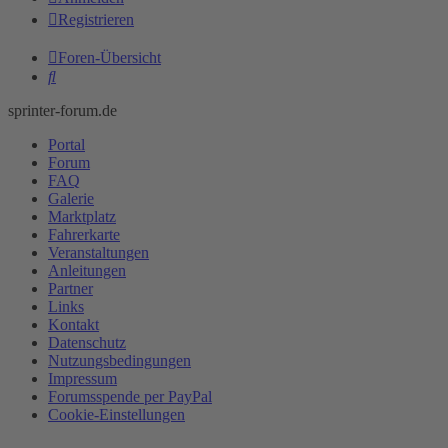
Registrieren
Foren-Übersicht
Suche
sprinter-forum.de
Portal
Forum
FAQ
Galerie
Marktplatz
Fahrerkarte
Veranstaltungen
Anleitungen
Partner
Links
Kontakt
Datenschutz
Nutzungsbedingungen
Impressum
Forumsspende per PayPal
Cookie-Einstellungen