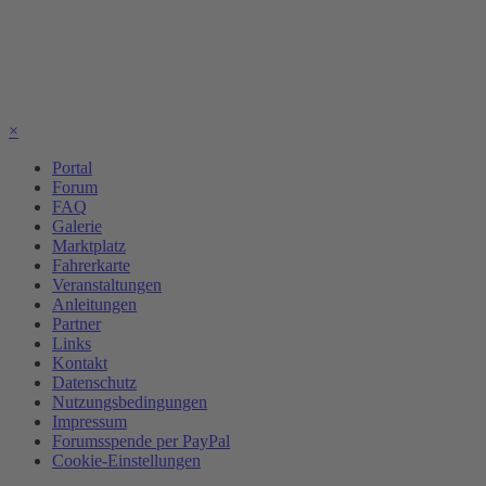
×
Portal
Forum
FAQ
Galerie
Marktplatz
Fahrerkarte
Veranstaltungen
Anleitungen
Partner
Links
Kontakt
Datenschutz
Nutzungsbedingungen
Impressum
Forumsspende per PayPal
Cookie-Einstellungen