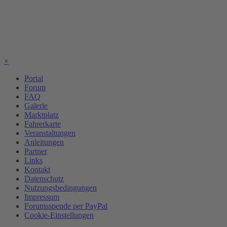
×
Portal
Forum
FAQ
Galerie
Marktplatz
Fahrerkarte
Veranstaltungen
Anleitungen
Partner
Links
Kontakt
Datenschutz
Nutzungsbedingungen
Impressum
Forumsspende per PayPal
Cookie-Einstellungen