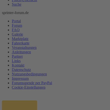
Suche
sprinter-forum.de
Portal
Forum
FAQ
Galerie
Marktplatz
Fahrerkarte
Veranstaltungen
Anleitungen
Partner
Links
Kontakt
Datenschutz
Nutzungsbedingungen
Impressum
Forumsspende per PayPal
Cookie-Einstellungen