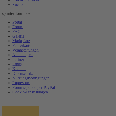
Suche
sprinter-forum.de
Portal
Forum
FAQ
Galerie
Marktplatz
Fahrerkarte
Veranstaltungen
Anleitungen
Partner
Links
Kontakt
Datenschutz
Nutzungsbedingungen
Impressum
Forumsspende per PayPal
Cookie-Einstellungen