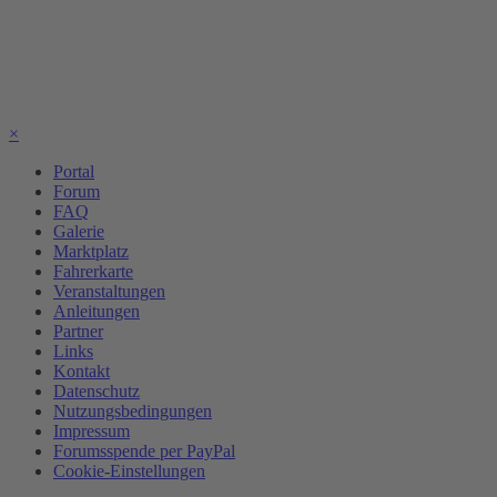
×
Portal
Forum
FAQ
Galerie
Marktplatz
Fahrerkarte
Veranstaltungen
Anleitungen
Partner
Links
Kontakt
Datenschutz
Nutzungsbedingungen
Impressum
Forumsspende per PayPal
Cookie-Einstellungen