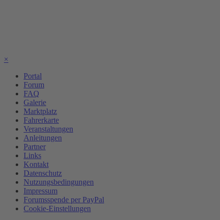
×
Portal
Forum
FAQ
Galerie
Marktplatz
Fahrerkarte
Veranstaltungen
Anleitungen
Partner
Links
Kontakt
Datenschutz
Nutzungsbedingungen
Impressum
Forumsspende per PayPal
Cookie-Einstellungen