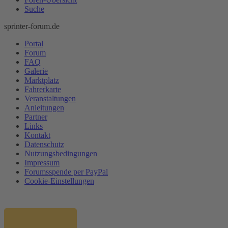
Suche
sprinter-forum.de
Portal
Forum
FAQ
Galerie
Marktplatz
Fahrerkarte
Veranstaltungen
Anleitungen
Partner
Links
Kontakt
Datenschutz
Nutzungsbedingungen
Impressum
Forumsspende per PayPal
Cookie-Einstellungen