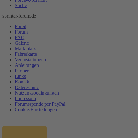
Suche
sprinter-forum.de
Portal
Forum
FAQ
Galerie
Marktplatz
Fahrerkarte
Veranstaltungen
Anleitungen
Partner
Links
Kontakt
Datenschutz
Nutzungsbedingungen
Impressum
Forumsspende per PayPal
Cookie-Einstellungen