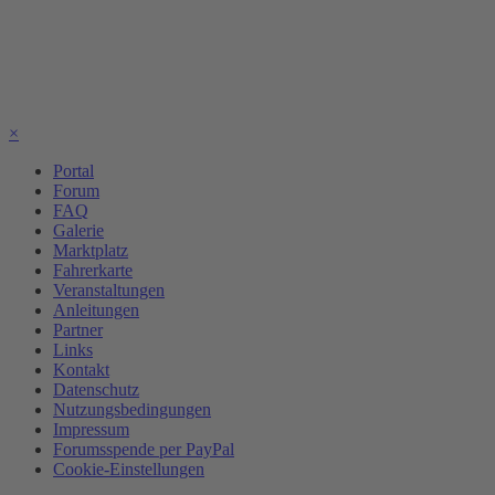
×
Portal
Forum
FAQ
Galerie
Marktplatz
Fahrerkarte
Veranstaltungen
Anleitungen
Partner
Links
Kontakt
Datenschutz
Nutzungsbedingungen
Impressum
Forumsspende per PayPal
Cookie-Einstellungen