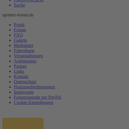
Suche
sprinter-forum.de
Portal
Forum
FAQ
Galerie
Marktplatz
Fahrerkarte
Veranstaltungen
Anleitungen
Partner
Links
Kontakt
Datenschutz
Nutzungsbedingungen
Impressum
Forumsspende per PayPal
Cookie-Einstellungen