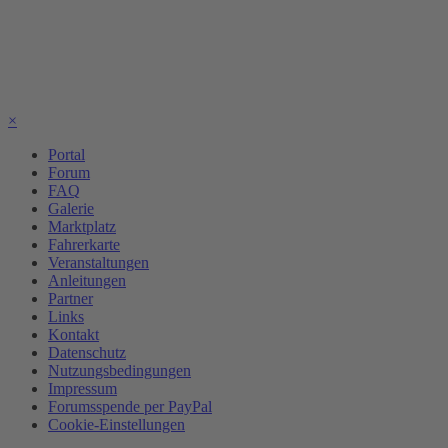
×
Portal
Forum
FAQ
Galerie
Marktplatz
Fahrerkarte
Veranstaltungen
Anleitungen
Partner
Links
Kontakt
Datenschutz
Nutzungsbedingungen
Impressum
Forumsspende per PayPal
Cookie-Einstellungen