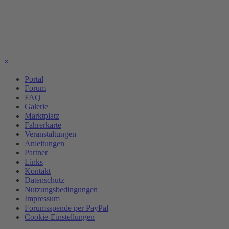
×
Portal
Forum
FAQ
Galerie
Marktplatz
Fahrerkarte
Veranstaltungen
Anleitungen
Partner
Links
Kontakt
Datenschutz
Nutzungsbedingungen
Impressum
Forumsspende per PayPal
Cookie-Einstellungen