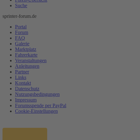
Suche
sprinter-forum.de
Portal
Forum
FAQ
Galerie
Marktplatz
Fahrerkarte
Veranstaltungen
Anleitungen
Partner
Links
Kontakt
Datenschutz
Nutzungsbedingungen
Impressum
Forumsspende per PayPal
Cookie-Einstellungen