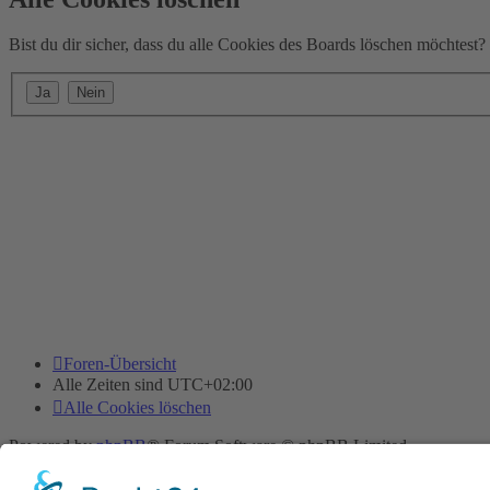
Bist du dir sicher, dass du alle Cookies des Boards löschen möchtest?
Foren-Übersicht
Alle Zeiten sind
UTC+02:00
Alle Cookies löschen
Powered by
phpBB
® Forum Software © phpBB Limited
Deutsche Übersetzung durch
phpBB.de