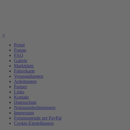
×
Portal
Forum
FAQ
Galerie
Marktplatz
Fahrerkarte
Veranstaltungen
Anleitungen
Partner
Links
Kontakt
Datenschutz
Nutzungsbedingungen
Impressum
Forumsspende per PayPal
Cookie-Einstellungen