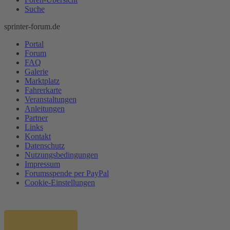
Suche
sprinter-forum.de
Portal
Forum
FAQ
Galerie
Marktplatz
Fahrerkarte
Veranstaltungen
Anleitungen
Partner
Links
Kontakt
Datenschutz
Nutzungsbedingungen
Impressum
Forumsspende per PayPal
Cookie-Einstellungen