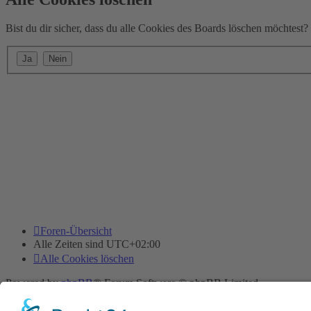
Bist du dir sicher, dass du alle Cookies des Boards löschen möchtest?
Foren-Übersicht
Alle Zeiten sind
UTC+02:00
Alle Cookies löschen
Powered by
phpBB
® Forum Software © phpBB Limited
Deutsche Übersetzung durch
phpBB.de