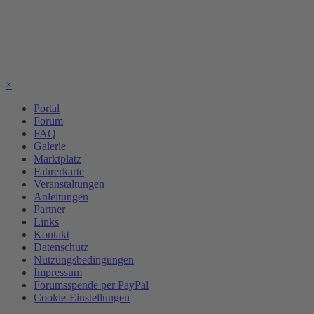
×
Portal
Forum
FAQ
Galerie
Marktplatz
Fahrerkarte
Veranstaltungen
Anleitungen
Partner
Links
Kontakt
Datenschutz
Nutzungsbedingungen
Impressum
Forumsspende per PayPal
Cookie-Einstellungen