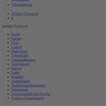
Registrieren
Foren-Übersicht
Suche
sprinter-forum.de
Portal
Forum
FAQ
Galerie
Marktplatz
Fahrerkarte
Veranstaltungen
Anleitungen
Partner
Links
Kontakt
Datenschutz
Nutzungsbedingungen
Impressum
Forumsspende per PayPal
Cookie-Einstellungen