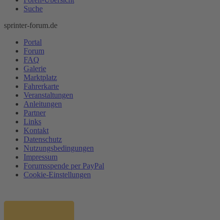
Suche
sprinter-forum.de
Portal
Forum
FAQ
Galerie
Marktplatz
Fahrerkarte
Veranstaltungen
Anleitungen
Partner
Links
Kontakt
Datenschutz
Nutzungsbedingungen
Impressum
Forumsspende per PayPal
Cookie-Einstellungen