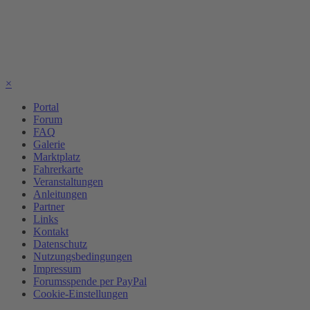
×
Portal
Forum
FAQ
Galerie
Marktplatz
Fahrerkarte
Veranstaltungen
Anleitungen
Partner
Links
Kontakt
Datenschutz
Nutzungsbedingungen
Impressum
Forumsspende per PayPal
Cookie-Einstellungen