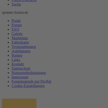
Suche
sprinter-forum.de
Portal
Forum
FAQ
Galerie
Marktplatz
Fahrerkarte
Veranstaltungen
Anleitungen
Partner
Links
Kontakt
Datenschutz
Nutzungsbedingungen
Impressum
Forumsspende per PayPal
Cookie-Einstellungen