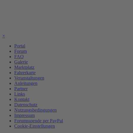
×
Portal
Forum
FAQ
Galerie
Marktplatz
Fahrerkarte
Veranstaltungen
Anleitungen
Partner
Links
Kontakt
Datenschutz
Nutzungsbedingungen
Impressum
Forumsspende per PayPal
Cookie-Einstellungen