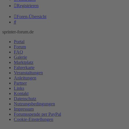
Registrieren
Foren-Übersicht
Suche
sprinter-forum.de
Portal
Forum
FAQ
Galerie
Marktplatz
Fahrerkarte
Veranstaltungen
Anleitungen
Partner
Links
Kontakt
Datenschutz
Nutzungsbedingungen
Impressum
Forumsspende per PayPal
Cookie-Einstellungen