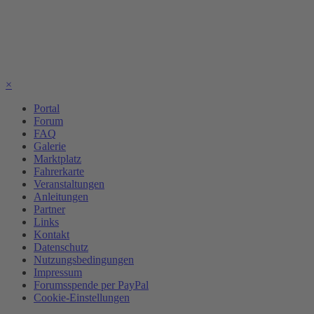
×
Portal
Forum
FAQ
Galerie
Marktplatz
Fahrerkarte
Veranstaltungen
Anleitungen
Partner
Links
Kontakt
Datenschutz
Nutzungsbedingungen
Impressum
Forumsspende per PayPal
Cookie-Einstellungen