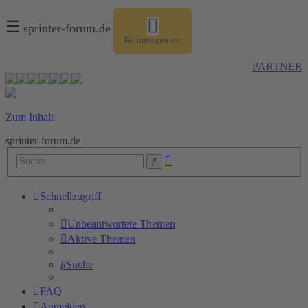
☰
sprinter-forum.de
Forumsspende
PARTNER
Zum Inhalt
sprinter-forum.de
Erweiterte
Suche
Suche
Schnellzugriff
Unbeantwortete Themen
Aktive Themen
Suche
FAQ
Anmelden