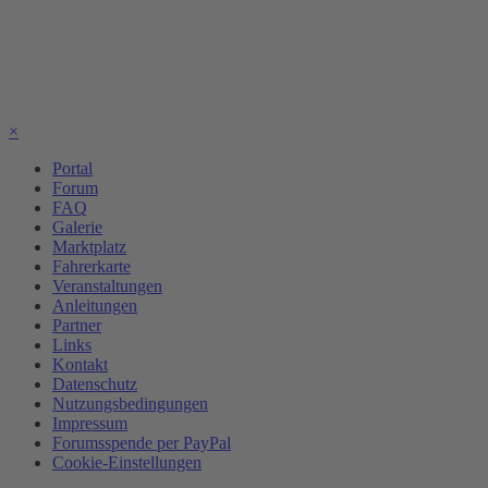
×
Portal
Forum
FAQ
Galerie
Marktplatz
Fahrerkarte
Veranstaltungen
Anleitungen
Partner
Links
Kontakt
Datenschutz
Nutzungsbedingungen
Impressum
Forumsspende per PayPal
Cookie-Einstellungen