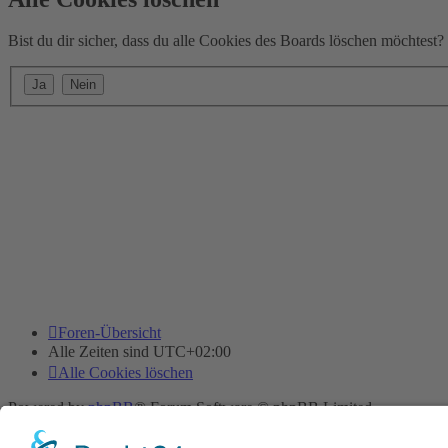
Bist du dir sicher, dass du alle Cookies des Boards löschen möchtest?
Foren-Übersicht
Alle Zeiten sind
UTC+02:00
Alle Cookies löschen
Powered by
phpBB
® Forum Software © phpBB Limited
Deutsche Übersetzung durch
phpBB.de