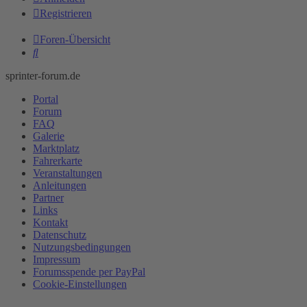
Registrieren
Foren-Übersicht
Suche
sprinter-forum.de
Portal
Forum
FAQ
Galerie
Marktplatz
Fahrerkarte
Veranstaltungen
Anleitungen
Partner
Links
Kontakt
Datenschutz
Nutzungsbedingungen
Impressum
Forumsspende per PayPal
Cookie-Einstellungen