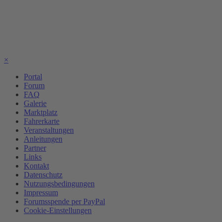
×
Portal
Forum
FAQ
Galerie
Marktplatz
Fahrerkarte
Veranstaltungen
Anleitungen
Partner
Links
Kontakt
Datenschutz
Nutzungsbedingungen
Impressum
Forumsspende per PayPal
Cookie-Einstellungen