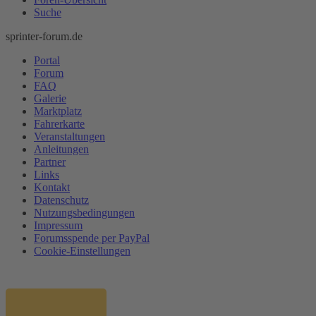
Suche
sprinter-forum.de
Portal
Forum
FAQ
Galerie
Marktplatz
Fahrerkarte
Veranstaltungen
Anleitungen
Partner
Links
Kontakt
Datenschutz
Nutzungsbedingungen
Impressum
Forumsspende per PayPal
Cookie-Einstellungen