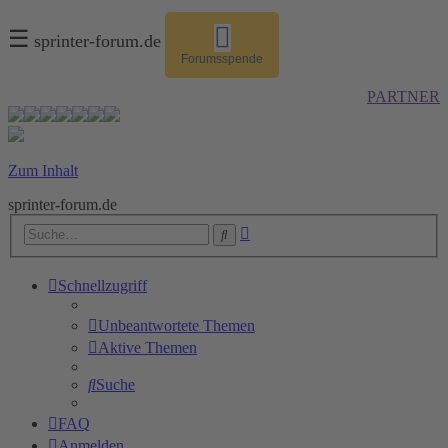
☰
sprinter-forum.de
Forumsspende
PARTNER
Zum Inhalt
sprinter-forum.de
Erweiterte
Suche
Suche
Schnellzugriff
Unbeantwortete Themen
Aktive Themen
Suche
FAQ
Anmelden