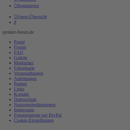
Registrieren
Foren-Übersicht
Suche
sprinter-forum.de
Portal
Forum
FAQ
Galerie
Marktplatz
Fahrerkarte
Veranstaltungen
Anleitungen
Partner
Links
Kontakt
Datenschutz
Nutzungsbedingungen
Impressum
Forumsspende per PayPal
Cookie-Einstellungen