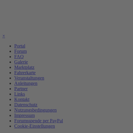
×
Portal
Forum
FAQ
Galerie
Marktplatz
Fahrerkarte
Veranstaltungen
Anleitungen
Partner
Links
Kontakt
Datenschutz
Nutzungsbedingungen
Impressum
Forumsspende per PayPal
Cookie-Einstellungen