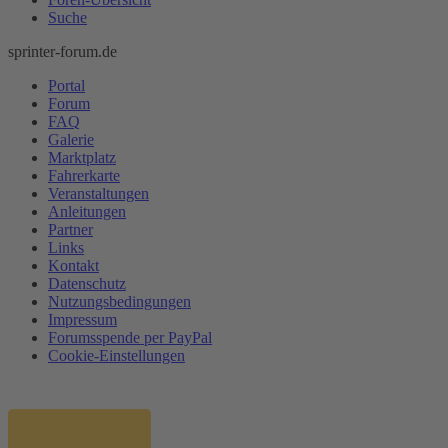
Suche
sprinter-forum.de
Portal
Forum
FAQ
Galerie
Marktplatz
Fahrerkarte
Veranstaltungen
Anleitungen
Partner
Links
Kontakt
Datenschutz
Nutzungsbedingungen
Impressum
Forumsspende per PayPal
Cookie-Einstellungen