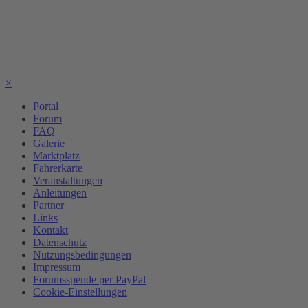
×
Portal
Forum
FAQ
Galerie
Marktplatz
Fahrerkarte
Veranstaltungen
Anleitungen
Partner
Links
Kontakt
Datenschutz
Nutzungsbedingungen
Impressum
Forumsspende per PayPal
Cookie-Einstellungen