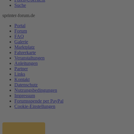
Suche
sprinter-forum.de
Portal
Forum
FAQ
Galerie
Marktplatz
Fahrerkarte
Veranstaltungen
Anleitungen
Partner
Links
Kontakt
Datenschutz
Nutzungsbedingungen
Impressum
Forumsspende per PayPal
Cookie-Einstellungen