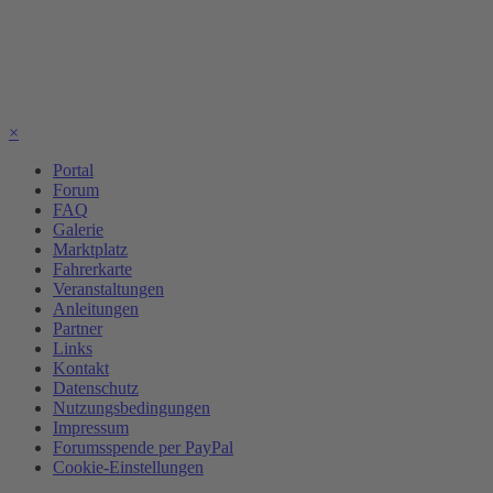
×
Portal
Forum
FAQ
Galerie
Marktplatz
Fahrerkarte
Veranstaltungen
Anleitungen
Partner
Links
Kontakt
Datenschutz
Nutzungsbedingungen
Impressum
Forumsspende per PayPal
Cookie-Einstellungen