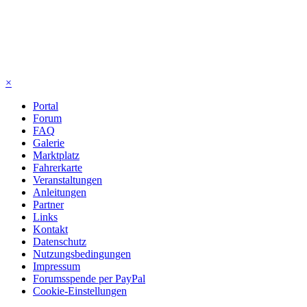
×
Portal
Forum
FAQ
Galerie
Marktplatz
Fahrerkarte
Veranstaltungen
Anleitungen
Partner
Links
Kontakt
Datenschutz
Nutzungsbedingungen
Impressum
Forumsspende per PayPal
Cookie-Einstellungen