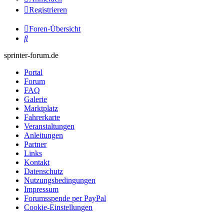
Registrieren
Foren-Übersicht
Suche
sprinter-forum.de
Portal
Forum
FAQ
Galerie
Marktplatz
Fahrerkarte
Veranstaltungen
Anleitungen
Partner
Links
Kontakt
Datenschutz
Nutzungsbedingungen
Impressum
Forumsspende per PayPal
Cookie-Einstellungen