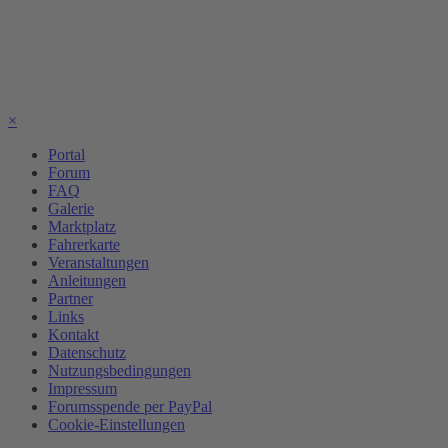
×
Portal
Forum
FAQ
Galerie
Marktplatz
Fahrerkarte
Veranstaltungen
Anleitungen
Partner
Links
Kontakt
Datenschutz
Nutzungsbedingungen
Impressum
Forumsspende per PayPal
Cookie-Einstellungen