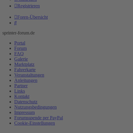
Registrieren
Foren-Übersicht
Suche
sprinter-forum.de
Portal
Forum
FAQ
Galerie
Marktplatz
Fahrerkarte
Veranstaltungen
Anleitungen
Partner
Links
Kontakt
Datenschutz
Nutzungsbedingungen
Impressum
Forumsspende per PayPal
Cookie-Einstellungen