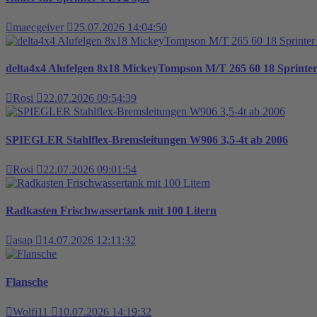
maecgeiver
25.07.2026 14:04:50
delta4x4 Alufelgen 8x18 MickeyTompson M/T 265 60 18 Sprint
Rosi
22.07.2026 09:54:39
SPIEGLER Stahlflex-Bremsleitungen W906 3,5-4t ab 2006
Rosi
22.07.2026 09:01:54
Radkasten Frischwassertank mit 100 Litern
asap
14.07.2026 12:11:32
Flansche
Wolfi11
10.07.2026 14:19:32