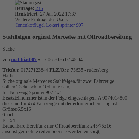
Beiträge:
235
Registriert:
27 Jan 2022 17:37
Weitere Einträge des Users
Innenkotflügel Lokari sprinter 907
Stahlfelgen orginal Mercedes mit Offroadbereifung
Suche
von
matthias007
»
17.06.2026 07:46:04
Telefon:
01727123844
PLZ/Ort:
73635 - rudersberg
Hallo
Suche orginale Mercedes Stahlfelgen,für zwei Fahrzeuge
sollten Technisch in Ordnung sein,
für Fahrzeug Sprinter 907 4x4
Ersatzteilnummer ist in der Felge eingeschlagen: A 9074014800
dies sind für 4x4 Fahrzeuge mit der erforderlichen Traglast
Grösse:6,5x16
6 loch
ET 54
Brauchbare Bereifung nur Offroadbereifung 245/75x16
ansonst gern ohne reifen oder sie werden entsorgt,