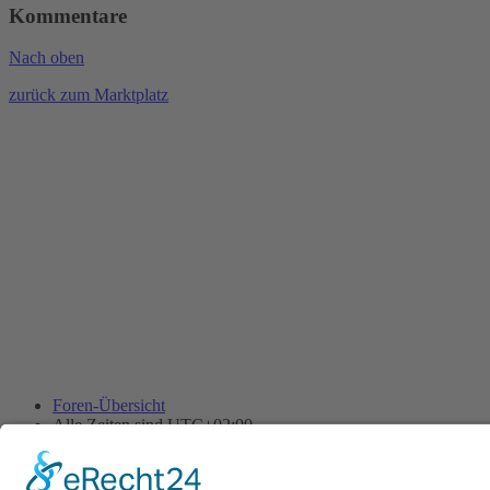
Kommentare
Nach oben
zurück zum Marktplatz
Foren-Übersicht
Alle Zeiten sind
UTC+02:00
Alle Cookies löschen
Powered by
phpBB
® Forum Software © phpBB Limited