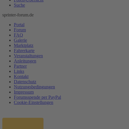
Suche
sprinter-forum.de
Portal
Forum
FAQ
Galerie
Marktplatz
Fahrerkarte
Veranstaltungen
Anleitungen
Partner
Links
Kontakt
Datenschutz
Nutzungsbedingungen
Impressum
Forumsspende per PayPal
Cookie-Einstellungen