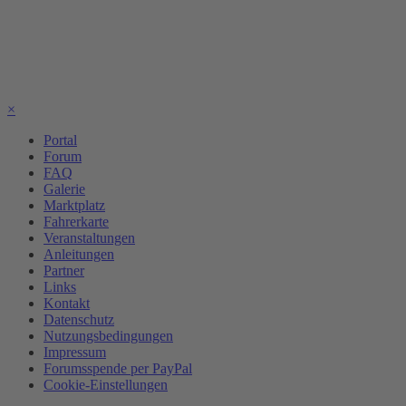
×
Portal
Forum
FAQ
Galerie
Marktplatz
Fahrerkarte
Veranstaltungen
Anleitungen
Partner
Links
Kontakt
Datenschutz
Nutzungsbedingungen
Impressum
Forumsspende per PayPal
Cookie-Einstellungen