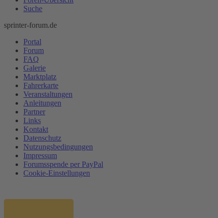
Suche
sprinter-forum.de
Portal
Forum
FAQ
Galerie
Marktplatz
Fahrerkarte
Veranstaltungen
Anleitungen
Partner
Links
Kontakt
Datenschutz
Nutzungsbedingungen
Impressum
Forumsspende per PayPal
Cookie-Einstellungen