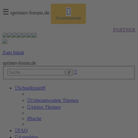
☰
sprinter-forum.de
Forumsspende
PARTNER
Zum Inhalt
sprinter-forum.de
Erweiterte
Suche
Suche
Schnellzugriff
Unbeantwortete Themen
Aktive Themen
Suche
FAQ
Anmelden