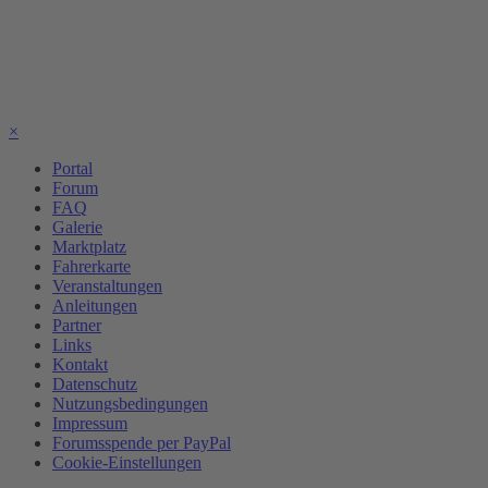
×
Portal
Forum
FAQ
Galerie
Marktplatz
Fahrerkarte
Veranstaltungen
Anleitungen
Partner
Links
Kontakt
Datenschutz
Nutzungsbedingungen
Impressum
Forumsspende per PayPal
Cookie-Einstellungen