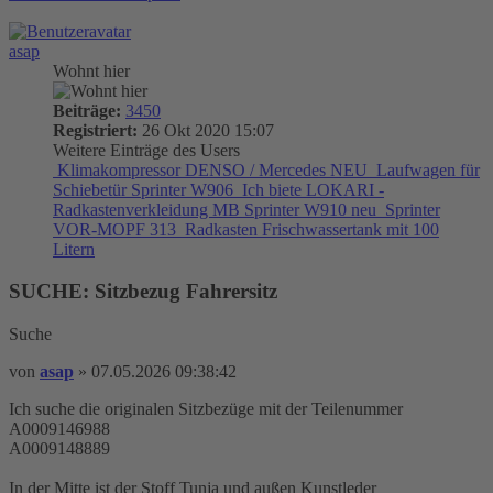
asap
Wohnt hier
Beiträge:
3450
Registriert:
26 Okt 2020 15:07
Weitere Einträge des Users
Klimakompressor DENSO / Mercedes NEU
Laufwagen für
Schiebetür Sprinter W906
Ich biete LOKARI -
Radkastenverkleidung MB Sprinter W910 neu
Sprinter
VOR-MOPF 313
Radkasten Frischwassertank mit 100
Litern
SUCHE: Sitzbezug Fahrersitz
Suche
von
asap
»
07.05.2026 09:38:42
Ich suche die originalen Sitzbezüge mit der Teilenummer
A0009146988
A0009148889
In der Mitte ist der Stoff Tunja und außen Kunstleder