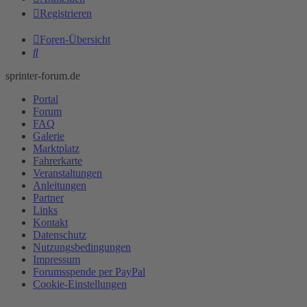
Registrieren
Foren-Übersicht
Suche
sprinter-forum.de
Portal
Forum
FAQ
Galerie
Marktplatz
Fahrerkarte
Veranstaltungen
Anleitungen
Partner
Links
Kontakt
Datenschutz
Nutzungsbedingungen
Impressum
Forumsspende per PayPal
Cookie-Einstellungen