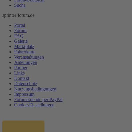
Suche
sprinter-forum.de
Portal
Forum
FAQ
Galerie
Marktplatz
Fahrerkarte
Veranstaltungen
Anleitungen
Partner
Links
Kontakt
Datenschutz
Nutzungsbedingungen
Impressum
Forumsspende per PayPal
Cookie-Einstellungen