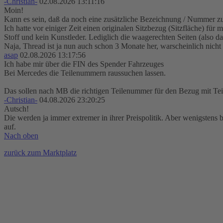
-Christian-
02.08.2026 13:11:16
Moin!
Kann es sein, daß da noch eine zusätzliche Bezeichnung / Nummer z
Ich hatte vor einiger Zeit einen originalen Sitzbezug (Sitzfläche) für
Stoff und kein Kunstleder. Lediglich die waagerechten Seiten (also da,
Naja, Thread ist ja nun auch schon 3 Monate her, warscheinlich nicht
asap
02.08.2026 13:17:56
Ich habe mir über die FIN des Spender Fahrzeuges
Bei Mercedes die Teilenummern raussuchen lassen.
Das sollen nach MB die richtigen Teilenummer für den Bezug mit Tei
-Christian-
04.08.2026 23:20:25
Autsch!
Die werden ja immer extremer in ihrer Preispolitik. Aber wenigstens 
auf.
Nach oben
zurück zum Marktplatz