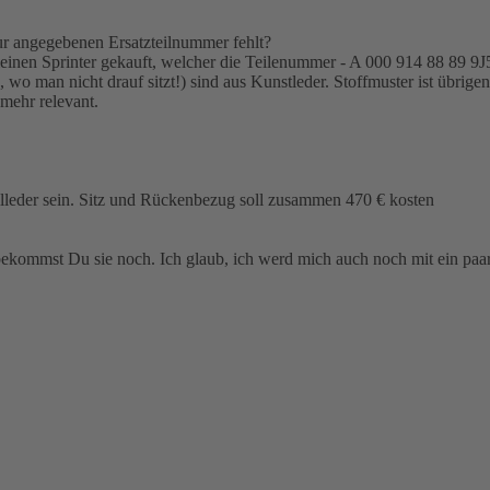
ur angegebenen Ersatzteilnummer fehlt?
 meinen Sprinter gekauft, welcher die Teilenummer - A 000 914 88 89 9J55
 wo man nicht drauf sitzt!) sind aus Kunstleder. Stoffmuster ist übrige
 mehr relevant.
lleder sein. Sitz und Rückenbezug soll zusammen 470 € kosten
bekommst Du sie noch. Ich glaub, ich werd mich auch noch mit ein paar