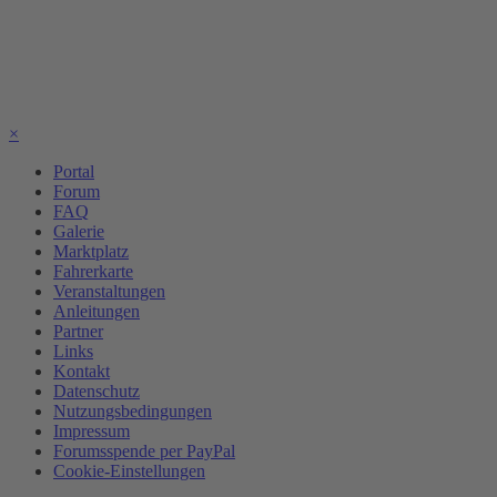
×
Portal
Forum
FAQ
Galerie
Marktplatz
Fahrerkarte
Veranstaltungen
Anleitungen
Partner
Links
Kontakt
Datenschutz
Nutzungsbedingungen
Impressum
Forumsspende per PayPal
Cookie-Einstellungen