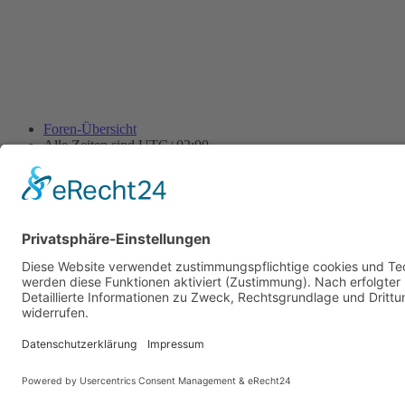
Foren-Übersicht
Alle Zeiten sind
UTC+02:00
Alle Cookies löschen
Powered by
phpBB
® Forum Software © phpBB Limited
Deutsche Übersetzung durch
phpBB.de
Cookie-Einstellungen
| Impressum
| Kontakt
Datenschutz
|
Nutzungsbedingungen
Time: 0.018s
| Peak Memory Usage: 11.63 MiB | GZIP: Off